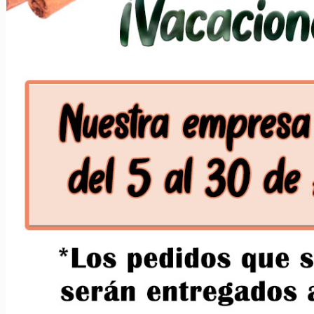
0,00
€
Elaborados Cárnicos
Salsas y Siropes
Carrito
No hay productos en el carrito.
No hay productos en el carrito.
Volver a la tienda
Volver a la tienda