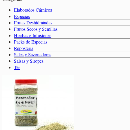
0,00
€
Elaborados Cárnicos
Salsas y Siropes
Elaborados Cárnicos
Carrito
Especias
Frutas Deshidratadas
Frutos Secos y Semillas
Hierbas e Infusiones
No hay productos en el carrito.
Packs de Especias
No hay productos en el carrito.
Volver a la tienda
Repostería
Sales y Sazonadores
Volver a la tienda
Salsas y Siropes
Tés