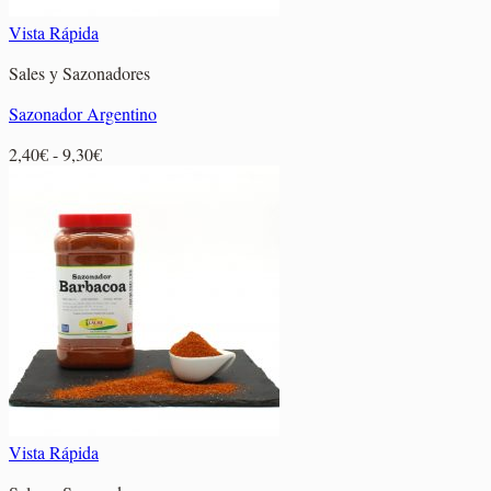
Vista Rápida
Sales y Sazonadores
Sazonador Argentino
Rango
2,40
€
-
9,30
€
de
precios:
desde
2,40€
hasta
9,30€
Vista Rápida