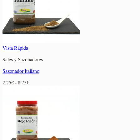
12,20€
Vista Rápida
Sales y Sazonadores
Sazonador Italiano
Rango
2,25
€
-
8,75
€
de
precios:
desde
2,25€
hasta
8,75€