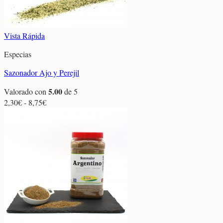
Vista Rápida
Especias
Sazonador Ajo y Perejil
5.00
Valorado con
de 5
Rango
2,30
€
-
8,75
€
de
precios:
desde
2,30€
hasta
8,75€