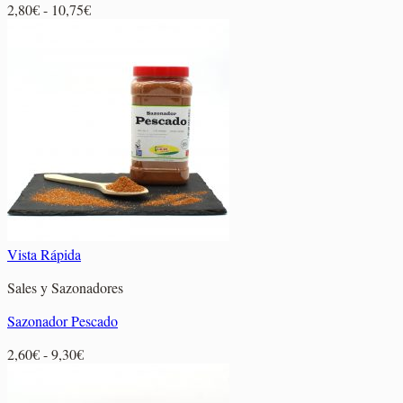
Rango
2,80
€
-
10,75
€
de
precios:
desde
2,80€
hasta
10,75€
Vista Rápida
Sales y Sazonadores
Sazonador Pescado
Rango
2,60
€
-
9,30
€
de
precios: