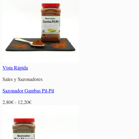
desde
2,60€
hasta
9,30€
Vista Rápida
Sales y Sazonadores
Sazonador Gambas Pil-Pil
Rango
2,80
€
-
12,20
€
de
precios:
desde
2,80€
hasta