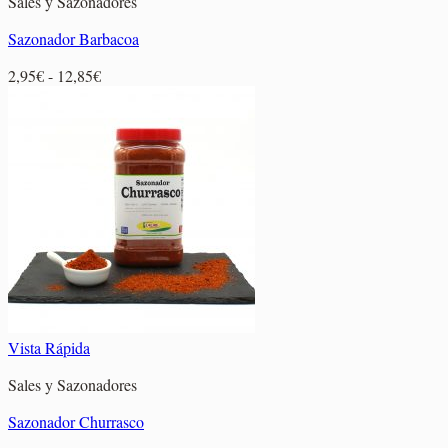
Sales y Sazonadores
Sazonador Barbacoa
Rango
2,95
€
-
12,85
€
de
precios:
desde
2,95€
hasta
12,85€
Vista Rápida
Sales y Sazonadores
Sazonador Churrasco