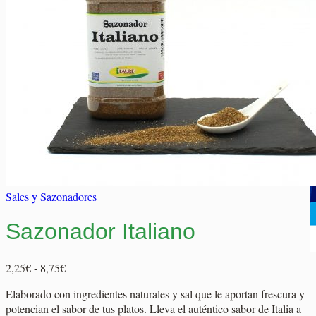
Elaborados Cárnicos
Carrito
Salsas y Siropes
No hay productos en el carrito.
No hay productos en el carrito.
Volver a la tienda
Volver a la tienda
Sales y Sazonadores
Sazonador Italiano
Rango
2,25
€
-
8,75
€
de
Elaborado con ingredientes naturales y sal que le aportan frescura y
precios:
potencian el sabor de tus platos. Lleva el auténtico sabor de Italia a
desde