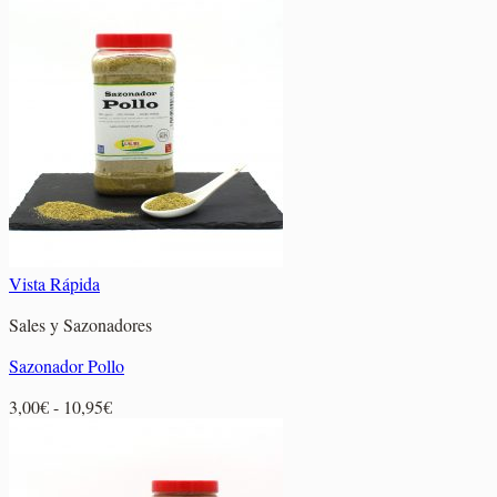
de
precios:
desde
2,95€
hasta
12,85€
Vista Rápida
Sales y Sazonadores
Sazonador Pollo
Rango
3,00
€
-
10,95
€
de
precios:
desde