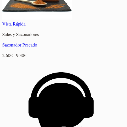
Vista Rápida
Sales y Sazonadores
Sazonador Pescado
Rango
2,60
€
-
9,30
€
de
precios:
desde
2,60€
hasta
9,30€