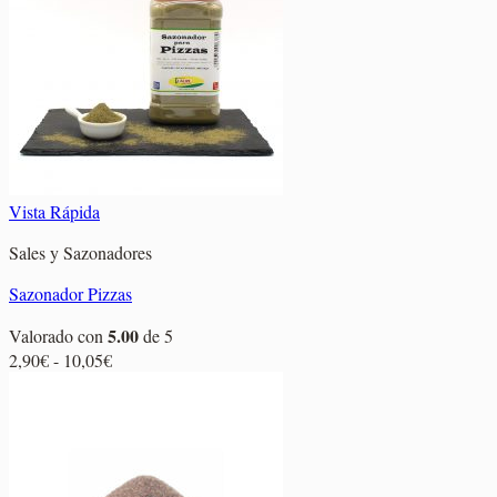
3,00€
hasta
10,95€
Vista Rápida
Sales y Sazonadores
Sazonador Pizzas
5.00
Valorado con
de 5
Rango
2,90
€
-
10,05
€
de
precios:
desde
2,90€
hasta