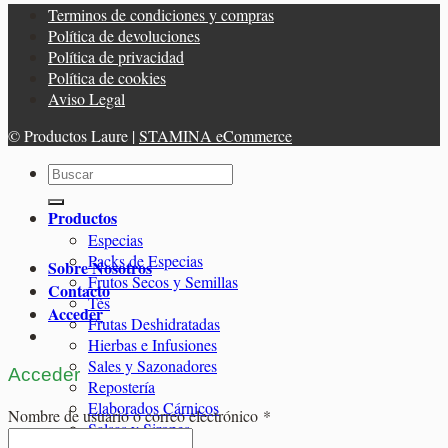
Terminos de condiciones y compras
Política de devoluciones
Política de privacidad
Política de cookies
Aviso Legal
© Productos Laure |
STAMINA eCommerce
Buscar
por:
Productos
Especias
Packs de Especias
Sobre Nosotros
Frutos Secos y Semillas
Contacto
Tés
Acceder
Frutas Deshidratadas
Hierbas e Infusiones
Sales y Sazonadores
Acceder
Repostería
Elaborados Cárnicos
Obligatorio
Nombre de usuario o correo electrónico
*
Salsas y Siropes