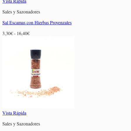
Vista Rápida
Sales y Sazonadores
Sal Escamas con Hierbas Provenzales
Rango
3,30
€
-
16,40
€
de
precios:
desde
3,30€
hasta
16,40€
Vista Rápida
Sales y Sazonadores