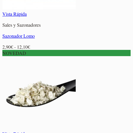
Vista Rápida
Sales y Sazonadores
Sazonador Lomo
Rango
2,90
€
-
12,10
€
de
NOVEDAD
precios:
desde
2,90€
hasta
12,10€