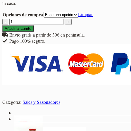
tu casa.
2,25€
hasta
Opciones de compra
Limpiar
8,75€
Sazonador
Italiano
Añadir al carrito
cantidad
Envío gratis a partir de 39€ en península.
Pago 100% seguro.
Categoría:
Sales y Sazonadores