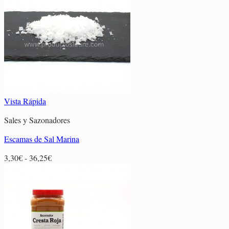
2,75€
hasta
11,30€
Vista Rápida
Sales y Sazonadores
Escamas de Sal Marina
Rango
3,30
€
-
36,25
€
de
precios:
desde
3,30€
hasta
36,25€