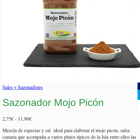
Elaborados Cárnicos
Carrito
Salsas y Siropes
No hay productos en el carrito.
No hay productos en el carrito.
Volver a la tienda
Volver a la tienda
Sales y Sazonadores
Sazonador Mojo Picón
Rango
2,75
€
-
11,90
€
de
Mezcla de especias y sal ideal para elaborar el mojo picón, salsa
precios:
canaria que acompaña a varios platos típicos de la Isla entre ellos las
desde