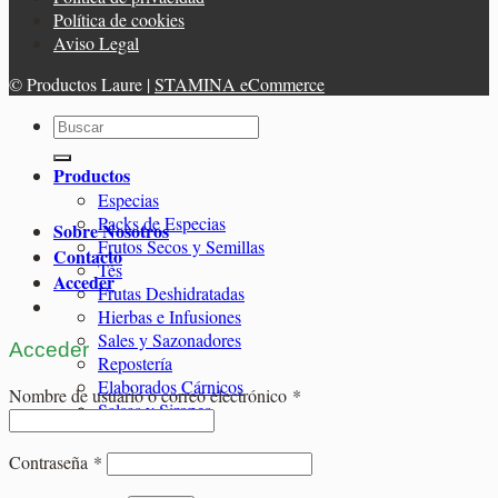
Política de cookies
Aviso Legal
© Productos Laure |
STAMINA eCommerce
Buscar
por:
Productos
Especias
Packs de Especias
Sobre Nosotros
Frutos Secos y Semillas
Contacto
Tés
Acceder
Frutas Deshidratadas
Hierbas e Infusiones
Sales y Sazonadores
Acceder
Repostería
Elaborados Cárnicos
Obligatorio
Nombre de usuario o correo electrónico
*
Salsas y Siropes
Obligatorio
Contraseña
*