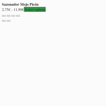
Sazonador Mojo Picón
Rango
2,75
€
-
11,90
€
Select options
de
precios:
desde
2,75€
hasta
11,90€