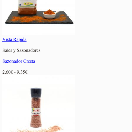
Vista Rápida
Sales y Sazonadores
Sazonador Cresta
Rango
2,60
€
-
9,35
€
de
precios:
desde
2,60€
hasta
9,35€