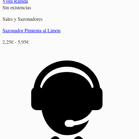
Vista Rápida
Sin existencias
Sales y Sazonadores
Sazonador Pimienta al Limón
Rango
2,25
€
-
5,95
€
de
precios:
desde
2,25€
hasta
5,95€