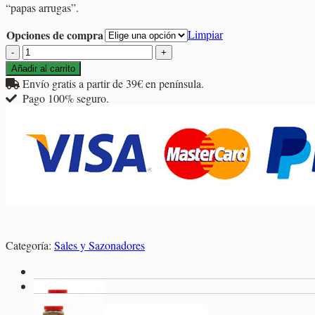
“papas arrugas”.
2,75€
hasta
Opciones de compra
Limpiar
11,90€
Sazonador
Mojo
Añadir al carrito
Picón
Envío gratis a partir de 39€ en península.
cantidad
Pago 100% seguro.
Categoría:
Sales y Sazonadores