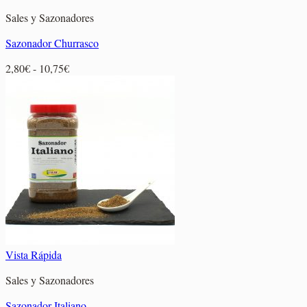
Sales y Sazonadores
Sazonador Churrasco
Rango
2,80
€
-
10,75
€
de
precios:
desde
2,80€
hasta
10,75€
Vista Rápida
Sales y Sazonadores
Sazonador Italiano