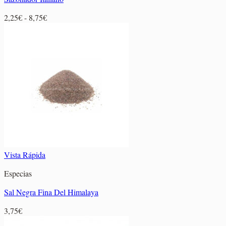
Rango
2,25
€
-
8,75
€
de
precios:
desde
2,25€
hasta
8,75€
Vista Rápida
Especias
Sal Negra Fina Del Himalaya
3,75
€