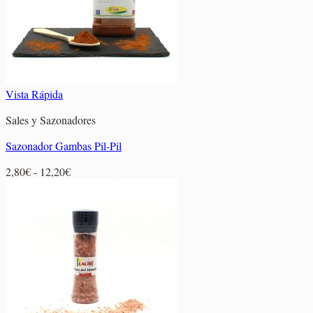
Vista Rápida
Sales y Sazonadores
Sazonador Gambas Pil-Pil
Rango
2,80
€
-
12,20
€
de
precios:
desde
2,80€
hasta
12,20€