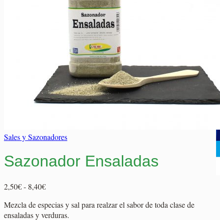
Elaborados Cárnicos
Carrito
Salsas y Siropes
No hay productos en el carrito.
No hay productos en el carrito.
Volver a la tienda
Volver a la tienda
Sales y Sazonadores
Sazonador Ensaladas
Rango
2,50
€
-
8,40
€
de
Mezcla de especias y sal para realzar el sabor de toda clase de
precios:
ensaladas y verduras.
desde