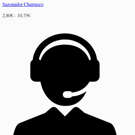
Sazonador Churrasco
Rango
2,80
€
-
10,75
€
de
precios:
desde
2,80€
hasta
10,75€