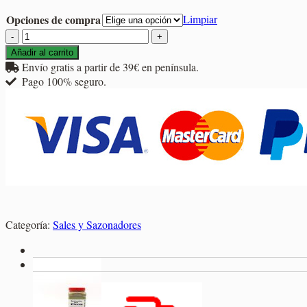
2,50€
Opciones de compra
Limpiar
hasta
Sazonador
8,40€
Ensaladas
Añadir al carrito
cantidad
Envío gratis a partir de 39€ en península.
Pago 100% seguro.
Categoría:
Sales y Sazonadores