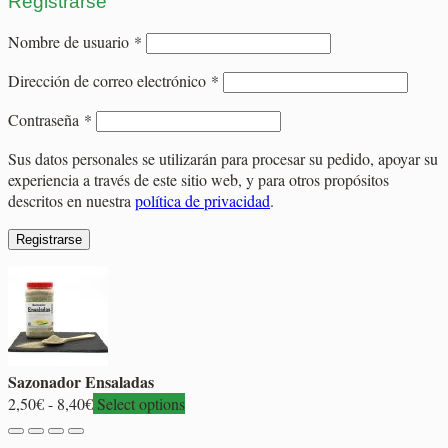
Registrarse
Obligatorio
Nombre de usuario
*
Obligatorio
Dirección de correo electrónico
*
Obligatorio
Contraseña
*
Sus datos personales se utilizarán para procesar su pedido, apoyar su
experiencia a través de este sitio web, y para otros propósitos
descritos en nuestra
política de privacidad
.
Registrarse
Sazonador Ensaladas
Rango
2,50
€
-
8,40
€
Select options
de
precios: