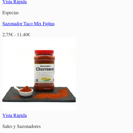
Vista Rápida
Especias
Sazonador Taco Mix Fajitas
Rango
2,75
€
-
11,40
€
de
precios:
desde
2,75€
hasta
11,40€
Vista Rápida
Sales y Sazonadores