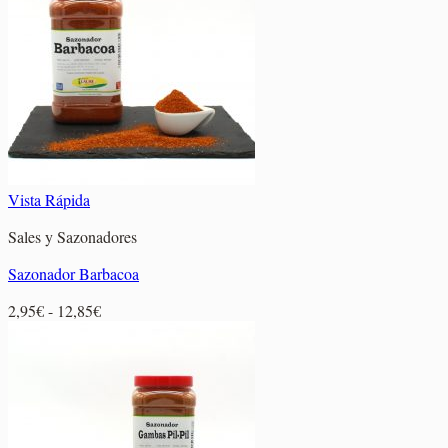
2,75€
hasta
11,30€
Vista Rápida
Sales y Sazonadores
Sazonador Barbacoa
Rango
2,95
€
-
12,85
€
de
precios:
desde
2,95€
hasta
12,85€