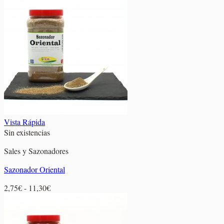
Vista Rápida
Sin existencias
Sales y Sazonadores
Sazonador Oriental
Rango
2,75
€
-
11,30
€
de
precios:
desde