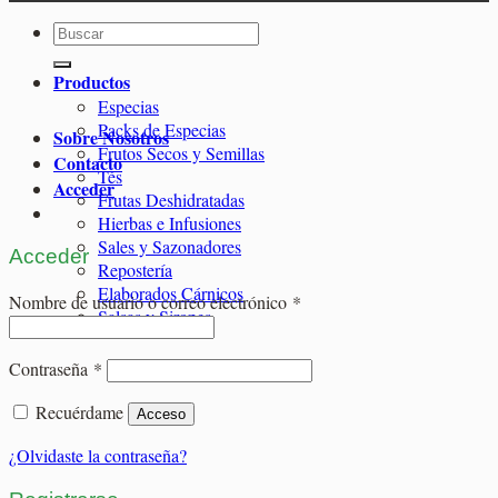
Buscar
por:
Productos
Especias
Packs de Especias
Sobre Nosotros
Frutos Secos y Semillas
Contacto
Tés
Acceder
Frutas Deshidratadas
Hierbas e Infusiones
Sales y Sazonadores
Acceder
Repostería
Elaborados Cárnicos
Obligatorio
Nombre de usuario o correo electrónico
*
Salsas y Siropes
Obligatorio
Contraseña
*
Recuérdame
Acceso
¿Olvidaste la contraseña?