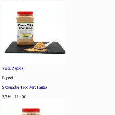
de
precios:
desde
2,30€
hasta
8,75€
Vista Rápida
Especias
Sazonador Taco Mix Fajitas
Rango
2,75
€
-
11,40
€
de
precios:
desde