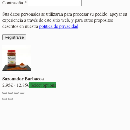
Obligatorio
Contraseña
*
Sus datos personales se utilizarán para procesar su pedido, apoyar su
experiencia a través de este sitio web, y para otros propósitos
descritos en nuestra
política de privacidad
.
Registrarse
Sazonador Barbacoa
Rango
2,95
€
-
12,85
€
Select options
de
precios:
desde
2,95€
hasta
12,85€