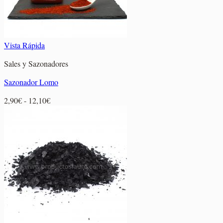
Vista Rápida
Sales y Sazonadores
Sazonador Lomo
Rango
2,90
€
-
12,10
€
de
precios:
desde
2,90€
hasta
12,10€