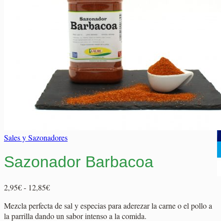
Elaborados Cárnicos
Carrito
Salsas y Siropes
No hay productos en el carrito.
No hay productos en el carrito.
Volver a la tienda
Volver a la tienda
Sales y Sazonadores
Sazonador Barbacoa
Rango
2,95
€
-
12,85
€
de
Mezcla perfecta de sal y especias para aderezar la carne o el pollo a
precios:
la parrilla dando un sabor intenso a la comida.
desde