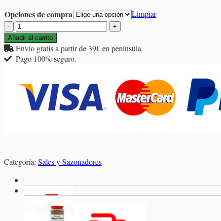
2,95€
Opciones de compra
Limpiar
hasta
Sazonador
12,85€
Barbacoa
Añadir al carrito
cantidad
Envío gratis a partir de 39€ en península.
Pago 100% seguro.
Categoría:
Sales y Sazonadores