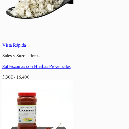
Vista Rápida
Sales y Sazonadores
Sal Escamas con Hierbas Provenzales
Rango
3,30
€
-
16,40
€
de
precios:
desde
3,30€
hasta
16,40€