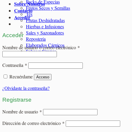
Packs de Especias
Sobre Nosotros
Frutos Secos y Semillas
Contacto
Tés
Acceder
Frutas Deshidratadas
Hierbas e Infusiones
Sales y Sazonadores
Acceder
Repostería
Elaborados Cárnicos
Obligatorio
Nombre de usuario o correo electrónico
*
Salsas y Siropes
Obligatorio
Contraseña
*
Recuérdame
Acceso
¿Olvidaste la contraseña?
Registrarse
Obligatorio
Nombre de usuario
*
Obligatorio
Dirección de correo electrónico
*