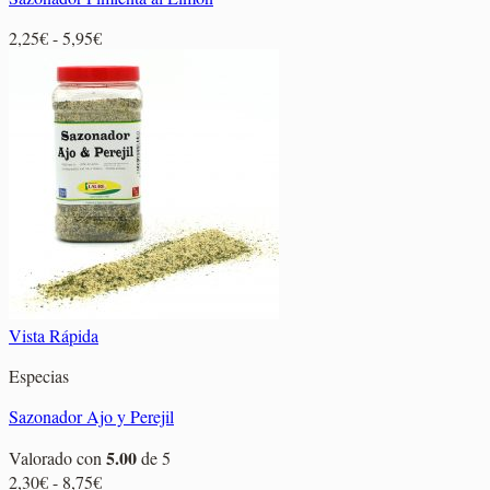
Rango
2,25
€
-
5,95
€
de
precios:
desde
2,25€
hasta
5,95€
Vista Rápida
Especias
Sazonador Ajo y Perejil
5.00
Valorado con
de 5
Rango
2,30
€
-
8,75
€