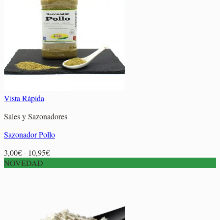
2,75€
hasta
11,40€
Vista Rápida
Sales y Sazonadores
Sazonador Pollo
Rango
3,00
€
-
10,95
€
de
NOVEDAD
precios:
desde
3,00€
hasta
10,95€