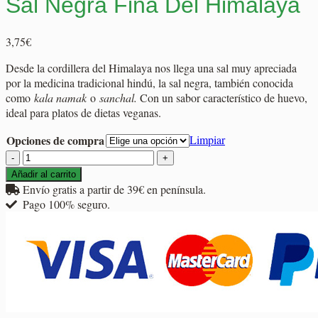
Sal Negra Fina Del Himalaya
3,75
€
Desde la cordillera del Himalaya nos llega una sal muy apreciada
por la medicina tradicional hindú, la sal negra, también conocida
como
kala namak
o
sanchal.
Con un sabor característico de huevo,
ideal para platos de dietas veganas.
Opciones de compra
Limpiar
Sal
Negra
Añadir al carrito
Fina
Envío gratis a partir de 39€ en península.
Del
Pago 100% seguro.
Himalaya
cantidad