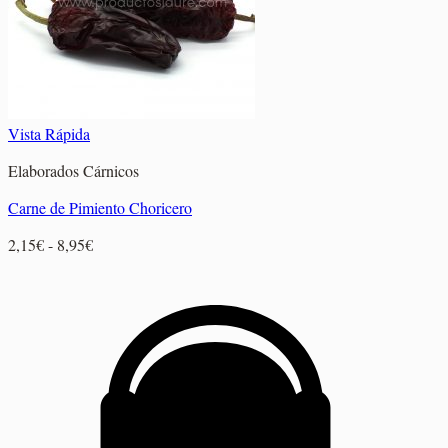
Vista Rápida
Elaborados Cárnicos
Carne de Pimiento Choricero
Rango
2,15
€
-
8,95
€
de
precios:
desde
2,15€
hasta
8,95€