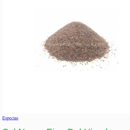
Elaborados Cárnicos
Carrito
Salsas y Siropes
No hay productos en el carrito.
No hay productos en el carrito.
Volver a la tienda
Volver a la tienda
Especias