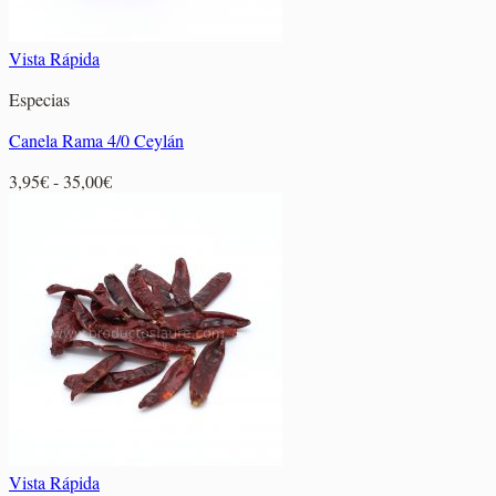
Vista Rápida
Especias
Canela Rama 4/0 Ceylán
Rango
3,95
€
-
35,00
€
de
precios:
desde
3,95€
hasta
35,00€
Vista Rápida