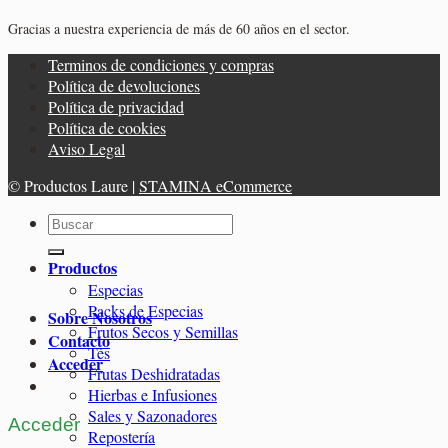
Gracias a nuestra experiencia de más de 60 años en el sector.
Terminos de condiciones y compras
Política de devoluciones
Política de privacidad
Política de cookies
Aviso Legal
© Productos Laure |
STAMINA eCommerce
Buscar
por:
Productos
Especias
Packs de Especias
Sobre Nosotros
Frutos Secos y Semillas
Contacto
Tés
Acceder
Frutas Deshidratadas
Hierbas e Infusiones
Sales y Sazonadores
Acceder
Repostería