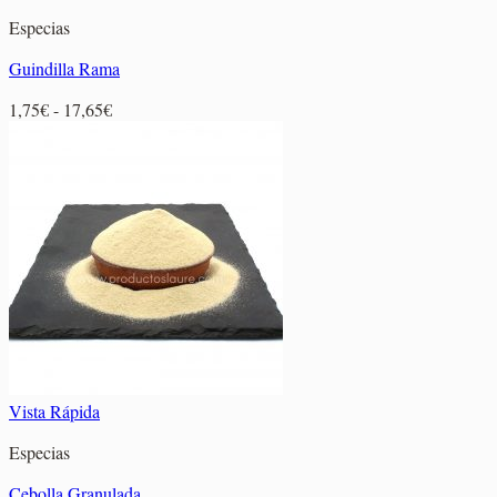
Especias
Guindilla Rama
Rango
1,75
€
-
17,65
€
de
precios:
desde
1,75€
hasta
17,65€
Vista Rápida
Especias
Cebolla Granulada