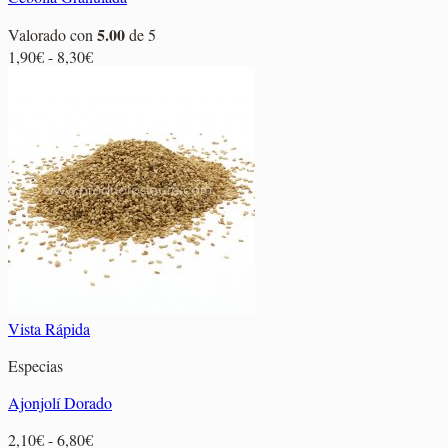
5.00
Valorado con
de 5
Rango
1,90
€
-
8,30
€
de
precios:
desde
1,90€
hasta
8,30€
Vista Rápida
Especias
Ajonjolí Dorado
Rango
2,10
€
-
6,80
€