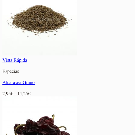
2,55€
hasta
10,15€
Vista Rápida
Especias
Alcaravea Grano
Rango
2,95
€
-
14,25
€
de
precios:
desde
2,95€
hasta
14,25€