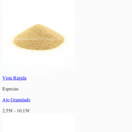
de
precios:
desde
2,10€
hasta
6,80€
Vista Rápida
Especias
Ajo Granulado
Rango
2,55
€
-
10,15
€
de
precios:
desde