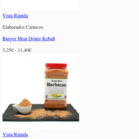
Vista Rápida
Elaborados Cárnicos
Burger Meat Döner Kebab
Rango
3,25
€
-
11,40
€
de
precios:
desde
3,25€
hasta
11,40€
Vista Rápida