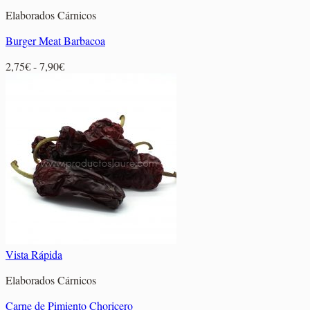
Elaborados Cárnicos
Burger Meat Barbacoa
Rango
2,75
€
-
7,90
€
de
precios:
desde
2,75€
hasta
7,90€
Vista Rápida
Elaborados Cárnicos
Carne de Pimiento Choricero