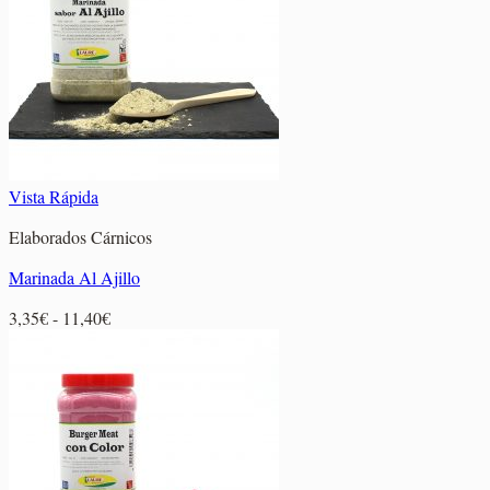
Vista Rápida
Elaborados Cárnicos
Marinada Al Ajillo
Rango
3,35
€
-
11,40
€
de
precios:
desde
3,35€
hasta
11,40€