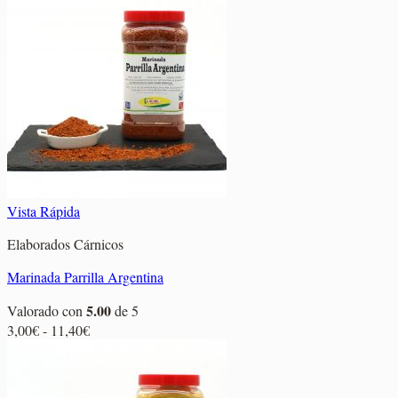
precios:
desde
2,80€
hasta
10,40€
Vista Rápida
Elaborados Cárnicos
Marinada Parrilla Argentina
5.00
Valorado con
de 5
Rango
3,00
€
-
11,40
€
de
precios:
desde