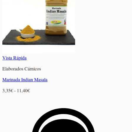
3,00€
hasta
11,40€
Vista Rápida
Elaborados Cárnicos
Marinada Indian Masala
Rango
3,35
€
-
11,40
€
de
precios:
desde
3,35€
hasta
11,40€