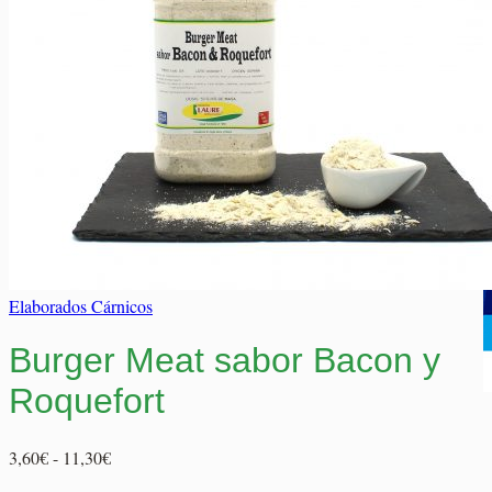
Elaborados Cárnicos
Carrito
Salsas y Siropes
No hay productos en el carrito.
No hay productos en el carrito.
Volver a la tienda
Volver a la tienda
Elaborados Cárnicos
Burger Meat sabor Bacon y
Roquefort
Rango
3,60
€
-
11,30
€
de