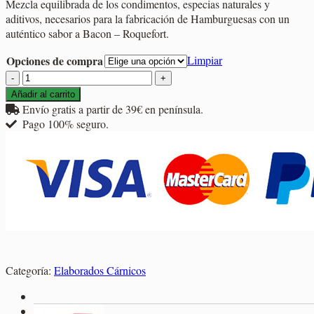
Mezcla equilibrada de los condimentos, especias naturales y
precios:
aditivos, necesarios para la fabricación de Hamburguesas con un
desde
auténtico sabor a Bacon – Roquefort.
3,60€
hasta
Opciones de compra
Limpiar
11,30€
Burger
Meat
Añadir al carrito
sabor
Envío gratis a partir de 39€ en península.
Bacon
Pago 100% seguro.
y
Roquefort
cantidad
Categoría:
Elaborados Cárnicos