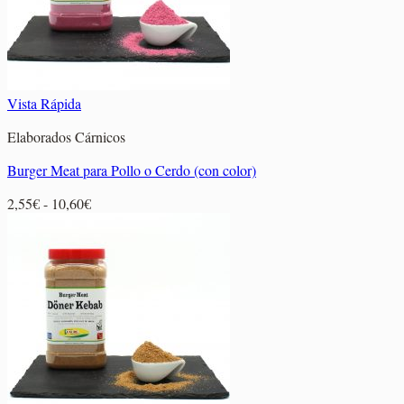
Vista Rápida
Elaborados Cárnicos
Burger Meat para Pollo o Cerdo (con color)
Rango
2,55
€
-
10,60
€
de
precios:
desde
2,55€
hasta
10,60€