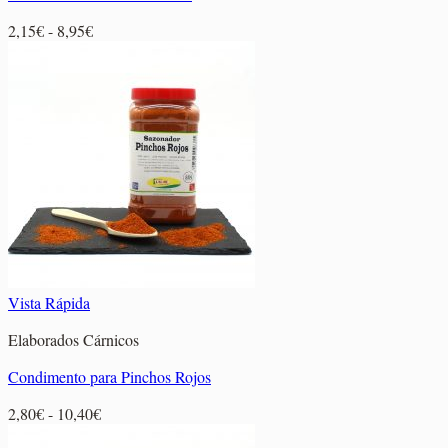
Rango
2,15
€
-
8,95
€
de
precios:
desde
2,15€
hasta
8,95€
Vista Rápida
Elaborados Cárnicos
Condimento para Pinchos Rojos
Rango
2,80
€
-
10,40
€
de