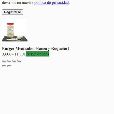
descritos en nuestra
política de privacidad
.
Registrarse
Burger Meat sabor Bacon y Roquefort
Rango
3,60
€
-
11,30
€
Select options
de
precios:
desde
3,60€
hasta
11,30€