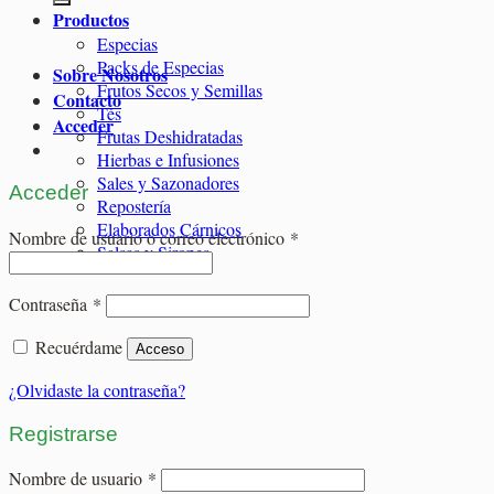
Productos
Especias
Packs de Especias
Sobre Nosotros
Frutos Secos y Semillas
Contacto
Tés
Acceder
Frutas Deshidratadas
Hierbas e Infusiones
Sales y Sazonadores
Acceder
Repostería
Elaborados Cárnicos
Obligatorio
Nombre de usuario o correo electrónico
*
Salsas y Siropes
Obligatorio
Contraseña
*
Recuérdame
Acceso
¿Olvidaste la contraseña?
Registrarse
Obligatorio
Nombre de usuario
*