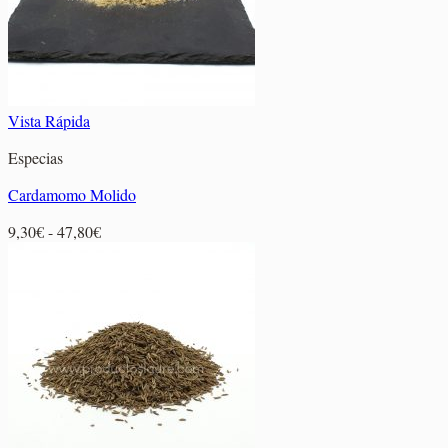
Vista Rápida
Especias
Cardamomo Molido
Rango
9,30
€
-
47,80
€
de
precios:
desde
9,30€
hasta
47,80€