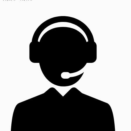
de
precios:
desde
11,85€
hasta
46,40€