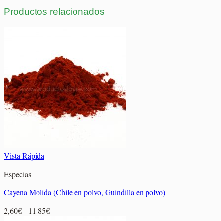
Productos relacionados
Vista Rápida
Especias
Cayena Molida (Chile en polvo, Guindilla en polvo)
Rango
2,60
€
-
11,85
€
de