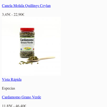
Canela Molida Quillings Ceylan
Rango
3,45
€
-
22,90
€
de
precios:
desde
3,45€
hasta
22,90€
Vista Rápida
Especias
Cardamomo Grano Verde
Rango
11,85
€
-
46,40
€