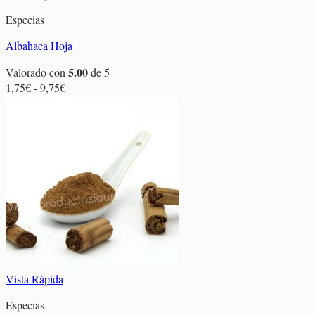
Especias
Albahaca Hoja
5.00
Valorado con
de 5
Rango
1,75
€
-
9,75
€
de
precios:
desde
1,75€
hasta
9,75€
Vista Rápida
Especias