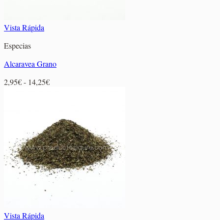
Vista Rápida
Especias
Alcaravea Grano
Rango
2,95
€
-
14,25
€
de
precios:
desde
2,95€
hasta
14,25€
Vista Rápida