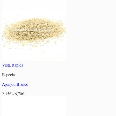
precios:
desde
2,60€
hasta
11,85€
Vista Rápida
Especias
Ajonjolí Blanco
Rango
2,15
€
-
6,70
€
de
precios:
desde
2,15€