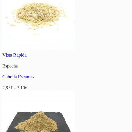
hasta
6,70€
Vista Rápida
Especias
Cebolla Escamas
Rango
2,95
€
-
7,10
€
de
precios:
desde
2,95€
hasta
7,10€