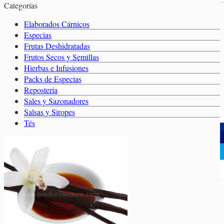
Categorías
Elaborados Cárnicos
Carrito
Salsas y Siropes
Elaborados Cárnicos
Especias
Frutas Deshidratadas
Frutos Secos y Semillas
No hay productos en el carrito.
Hierbas e Infusiones
No hay productos en el carrito.
Volver a la tienda
Packs de Especias
Repostería
Volver a la tienda
Sales y Sazonadores
Salsas y Siropes
Tés