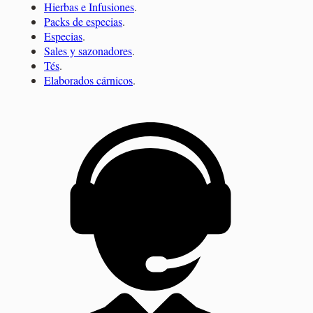
Hierbas e Infusiones
.
Packs de especias
.
Especias
.
Sales y sazonadores
.
Tés
.
Elaborados cárnicos
.