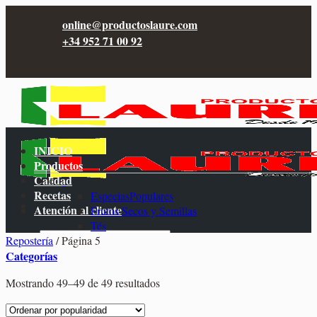
Saltar
online@productoslaure.com
al
+34 952 71 00 92
contenido
INICIO
Productos
Calidad
Recetas
Especias
Atención al cliente
Frutos Secos y Semillas
Tés
Buscar
Repostería
/
Página 5
Hierbas e Infusiones
por:
Categorías
Frutas Deshidratadas
Mostrando 49–49 de 49 resultados
Acceder
Sales y Sazonadores
Repostería
0,00
€
Packs de Especias