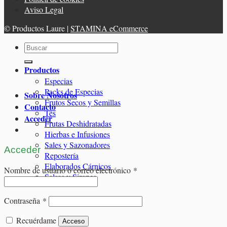
Aviso Legal
© Productos Laure |
STAMINA eCommerce
Buscar
por:
Productos
Especias
Packs de Especias
Sobre Nosotros
Frutos Secos y Semillas
Contacto
Tés
Acceder
Frutas Deshidratadas
Hierbas e Infusiones
Sales y Sazonadores
Acceder
Repostería
Elaborados Cárnicos
Obligatorio
Nombre de usuario o correo electrónico
*
Salsas y Siropes
Obligatorio
Contraseña
*
Recuérdame
Acceso