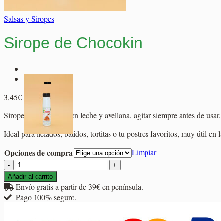
Salsas y Siropes
Sirope de Chocokin
3,45
€
Sirope de chocolate con leche y avellana, agitar siempre antes de usar.
Ideal para helados, batidos, tortitas o tu postres favoritos, muy útil en 
Opciones de compra
Limpiar
Sirope
de
Añadir al carrito
Chocokin
Envío gratis a partir de 39€ en península.
cantidad
Pago 100% seguro.