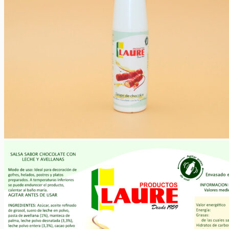
0,00
€
Elaborados Cárnicos
Salsas y Siropes
Carrito
No hay productos en el carrito.
No hay productos en el carrito.
Volver a la tienda
Volver a la tienda