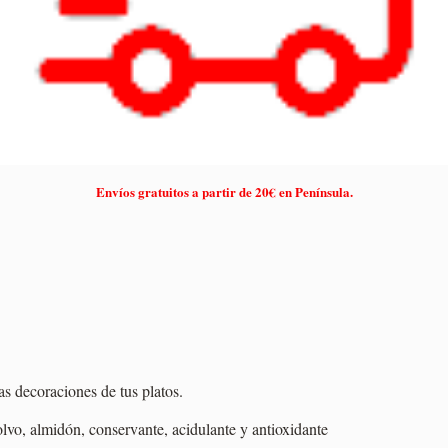
Envíos gratuitos a partir de 20€ en Península.
las decoraciones de tus platos.
lvo, almidón, conservante, acidulante y antioxidante