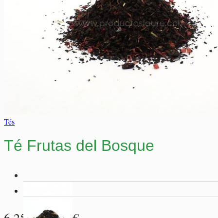
Salsas y Siropes
No hay productos en el carrito.
No hay productos en el carrito.
Volver a la tienda
Volver a la tienda
Tés
Té Frutas del Bosque
Rango
6,25
€
-
29,95
€