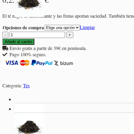
de
El té negro es antioxidante y las frutas aportan saciedad. También tiene
precios:
Opciones de compra
Limpiar
desde
Té
6,25€
Frutas
Añadir al carrito
del
Envío gratis a partir de 39€ en península.
hasta
Bosque
Pago 100% seguro.
29,95€
cantidad
Categoría:
Tés