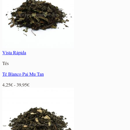
hasta
27,20€
Vista Rápida
Tés
Té Blanco Pai Mu Tan
Rango
4,25
€
-
39,95
€
de
precios:
desde
4,25€
hasta
39,95€