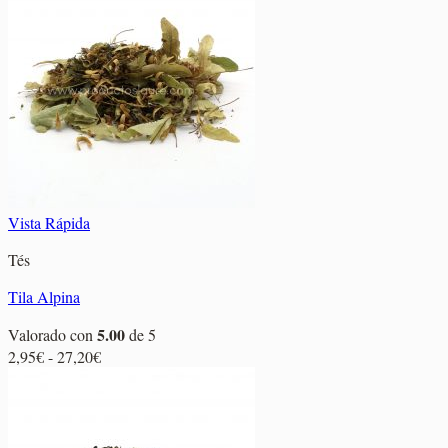
Vista Rápida
Tés
Tila Alpina
5.00
Valorado con
de 5
Rango
2,95
€
-
27,20
€
de
precios:
desde
2,95€