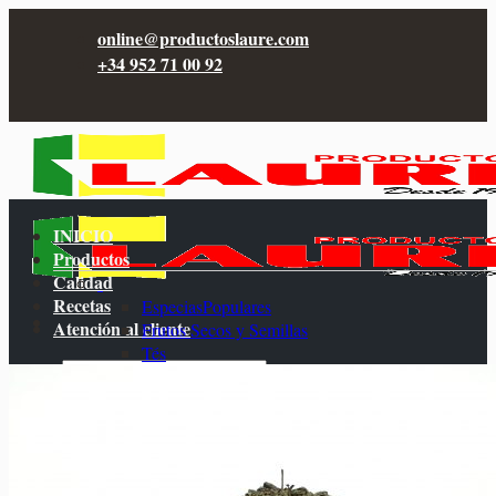
Saltar
online@productoslaure.com
al
+34 952 71 00 92
contenido
INICIO
Productos
Calidad
Recetas
Especias
Atención al cliente
Frutos Secos y Semillas
Tés
Buscar
Hierbas e Infusiones
por:
Frutas Deshidratadas
Acceder
Sales y Sazonadores
Repostería
0,00
€
Packs de Especias