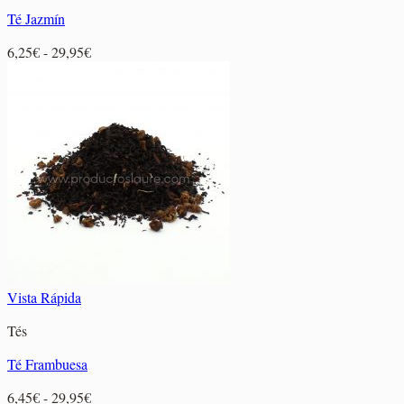
Té Jazmín
Rango
6,25
€
-
29,95
€
de
precios:
desde
6,25€
hasta
29,95€
Vista Rápida
Tés
Té Frambuesa
Rango
6,45
€
-
29,95
€