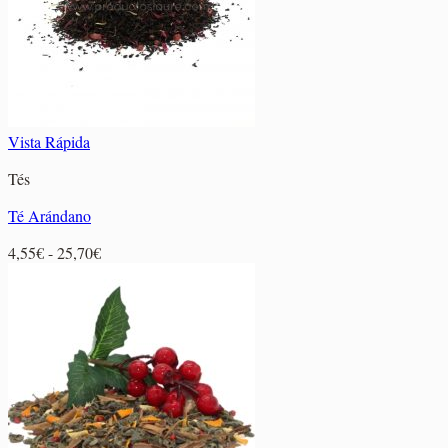
Vista Rápida
Tés
Té Arándano
Rango
4,55
€
-
25,70
€
de
precios:
desde
4,55€
hasta
25,70€