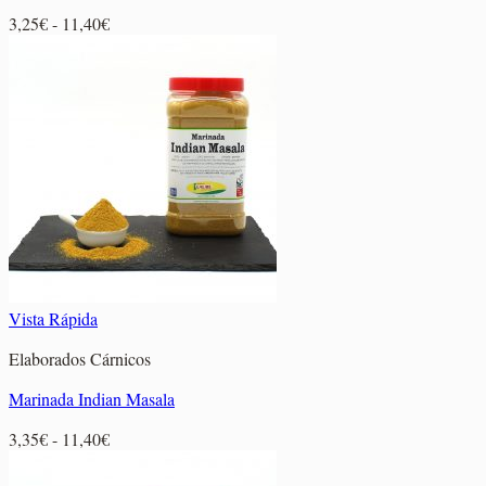
Rango
3,25
€
-
11,40
€
de
precios:
desde
3,25€
hasta
11,40€
Vista Rápida
Elaborados Cárnicos
Marinada Indian Masala
Rango
3,35
€
-
11,40
€
de
precios: