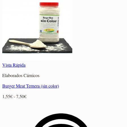
desde
3,35€
hasta
11,40€
Vista Rápida
Elaborados Cárnicos
Burger Meat Ternera (sin color)
Rango
1,55
€
-
7,50
€
de
precios:
desde
1,55€
hasta