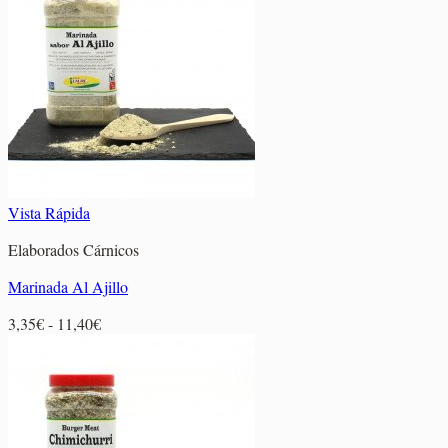
Vista Rápida
Elaborados Cárnicos
Marinada Al Ajillo
Rango
3,35
€
-
11,40
€
de
precios:
desde
3,35€
hasta