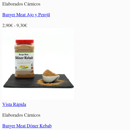
Elaborados Cárnicos
Burger Meat Ajo y Perejil
Rango
2,90
€
-
9,30
€
de
precios:
desde
2,90€
hasta
9,30€
Vista Rápida
Elaborados Cárnicos
Burger Meat Döner Kebab