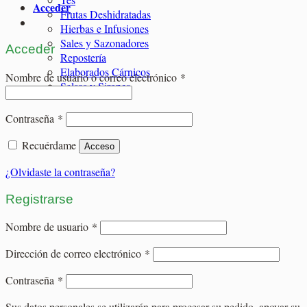
Acceder
Frutas Deshidratadas
Hierbas e Infusiones
Sales y Sazonadores
Acceder
Repostería
Elaborados Cárnicos
Obligatorio
Nombre de usuario o correo electrónico
*
Salsas y Siropes
Obligatorio
Contraseña
*
Recuérdame
Acceso
¿Olvidaste la contraseña?
Registrarse
Obligatorio
Nombre de usuario
*
Obligatorio
Dirección de correo electrónico
*
Obligatorio
Contraseña
*
Sus datos personales se utilizarán para procesar su pedido, apoyar su