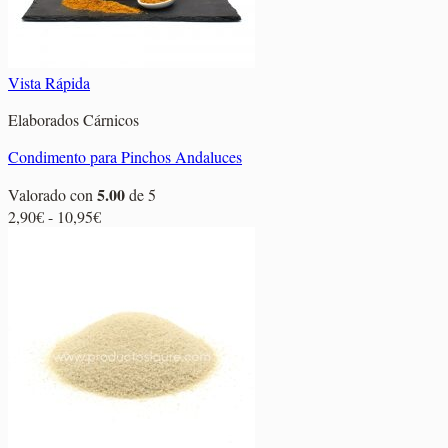
Vista Rápida
Elaborados Cárnicos
Condimento para Pinchos Andaluces
5.00
Valorado con
de 5
Rango
2,90
€
-
10,95
€
de
precios:
desde
2,90€
hasta
10,95€