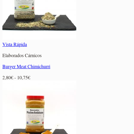
11,40€
Vista Rápida
Elaborados Cárnicos
Burger Meat Chimichurri
Rango
2,80
€
-
10,75
€
de
precios:
desde
2,80€
hasta
10,75€