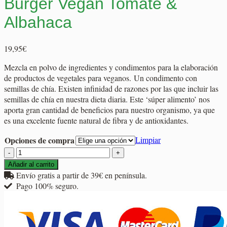
Burger Vegan Tomate &
Albahaca
19,95
€
Mezcla en polvo de ingredientes y condimentos para la elaboración
de productos de vegetales para veganos. Un condimento con
semillas de chía. Existen infinidad de razones por las que incluir las
semillas de chía en nuestra dieta diaria. Este ‘súper alimento’ nos
aporta gran cantidad de beneficios para nuestro organismo, ya que
es una excelente fuente natural de fibra y de antioxidantes.
Opciones de compra
Limpiar
Burger
Vegan
Añadir al carrito
Tomate
Envío gratis a partir de 39€ en península.
&
Pago 100% seguro.
Albahaca
cantidad