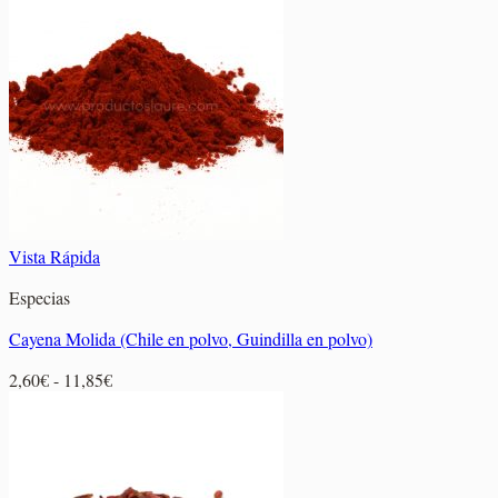
desde
2,30€
hasta
11,05€
Vista Rápida
Especias
Cayena Molida (Chile en polvo, Guindilla en polvo)
Rango
2,60
€
-
11,85
€
de
precios:
desde
2,60€
hasta