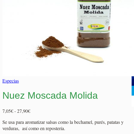
Elaborados Cárnicos
Carrito
Salsas y Siropes
No hay productos en el carrito.
No hay productos en el carrito.
Volver a la tienda
Volver a la tienda
Especias
Nuez Moscada Molida
Rango
7,05
€
-
27,90
€
de
Se usa para aromatizar salsas como la bechamel, purés, patatas y
precios:
verduras, así como en repostería.
desde