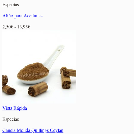
Especias
Aliño para Aceitunas
Rango
2,50
€
-
13,95
€
de
precios:
desde
2,50€
hasta
13,95€
Vista Rápida
Especias
Canela Molida Quillings Ceylan