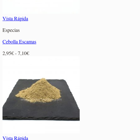
Vista Rápida
Especias
Cebolla Escamas
Rango
2,95
€
-
7,10
€
de
precios:
desde
2,95€
hasta
7,10€
Vista Rápida