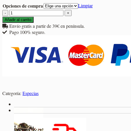
7,05€
Opciones de compra
Limpiar
hasta
Nuez
27,90€
Moscada
Añadir al carrito
Molida
Envío gratis a partir de 39€ en península.
cantidad
Pago 100% seguro.
Categoría:
Especias