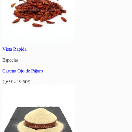
11,85€
Vista Rápida
Especias
Cayena Ojo de Pájaro
Rango
2,65
€
-
19,50
€
de
precios:
desde
2,65€
hasta
19,50€