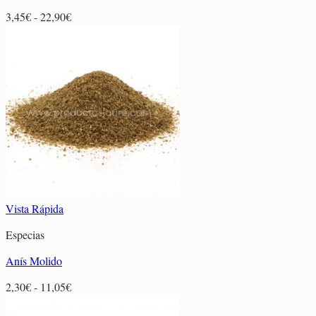
Rango
3,45
€
-
22,90
€
de
precios:
desde
3,45€
hasta
22,90€
Vista Rápida
Especias
Anís Molido
Rango
2,30
€
-
11,05
€
de
precios: