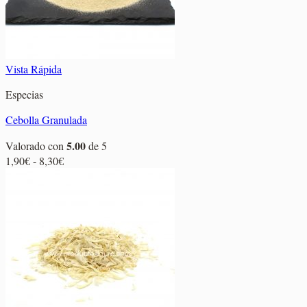
Vista Rápida
Especias
Cebolla Granulada
5.00
Valorado con
de 5
Rango
1,90
€
-
8,30
€
de
precios:
desde
1,90€
hasta
8,30€