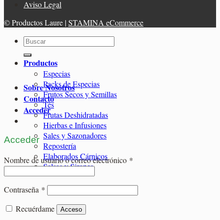
Aviso Legal
© Productos Laure |
STAMINA eCommerce
Buscar
por:
Productos
Especias
Packs de Especias
Sobre Nosotros
Frutos Secos y Semillas
Contacto
Tés
Acceder
Frutas Deshidratadas
Hierbas e Infusiones
Sales y Sazonadores
Acceder
Repostería
Elaborados Cárnicos
Obligatorio
Nombre de usuario o correo electrónico
*
Salsas y Siropes
Obligatorio
Contraseña
*
Recuérdame
Acceso