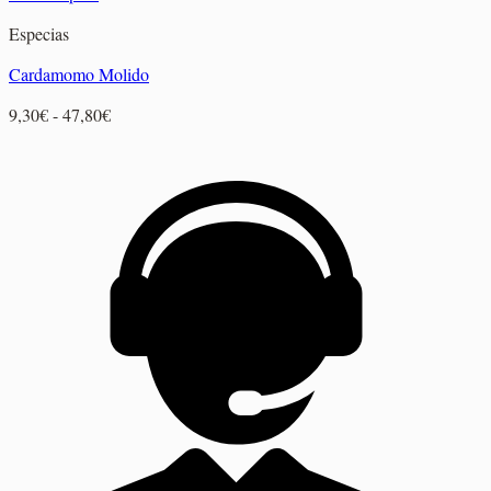
Especias
Cardamomo Molido
Rango
9,30
€
-
47,80
€
de
precios:
desde
9,30€
hasta
47,80€