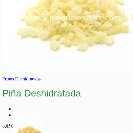
0,00
€
Elaborados Cárnicos
Salsas y Siropes
Carrito
No hay productos en el carrito.
No hay productos en el carrito.
Volver a la tienda
Volver a la tienda
Frutas Deshidratadas
Piña Deshidratada
Rango
6,85
€
-
13,65
€
de