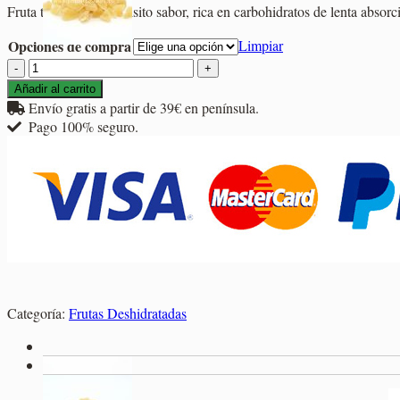
Fruta tropical de exquisito sabor, rica en carbohidratos de lenta abs
precios:
desde
Opciones de compra
Limpiar
6,85€
Piña
hasta
Deshidratada
13,65€
Añadir al carrito
cantidad
Envío gratis a partir de 39€ en península.
Pago 100% seguro.
Categoría:
Frutas Deshidratadas