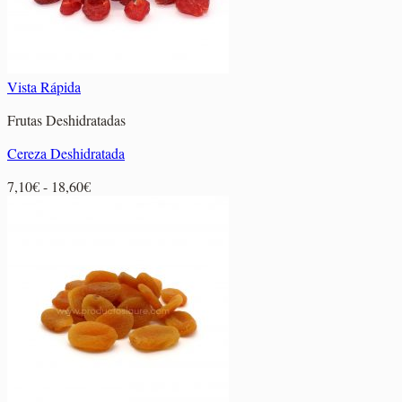
Vista Rápida
Frutas Deshidratadas
Cereza Deshidratada
Rango
7,10
€
-
18,60
€
de
precios:
desde
7,10€
hasta
18,60€