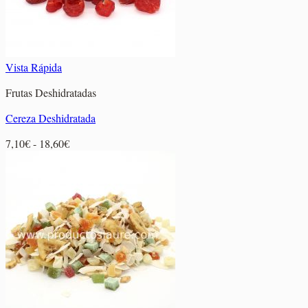
Vista Rápida
Frutas Deshidratadas
Cereza Deshidratada
Rango
7,10
€
-
18,60
€
de
precios:
desde
7,10€
hasta
18,60€