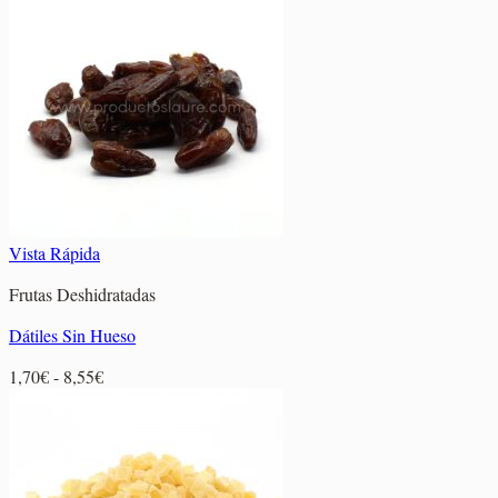
desde
8,60€
hasta
19,35€
Vista Rápida
Frutas Deshidratadas
Dátiles Sin Hueso
Rango
1,70
€
-
8,55
€
de
precios:
desde
1,70€
hasta