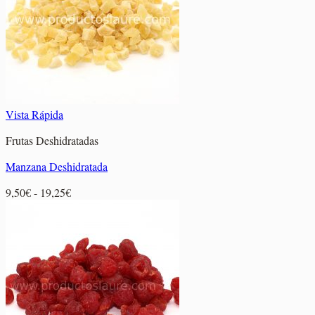
8,55€
Vista Rápida
Frutas Deshidratadas
Manzana Deshidratada
Rango
9,50
€
-
19,25
€
de
precios:
desde
9,50€
hasta
19,25€