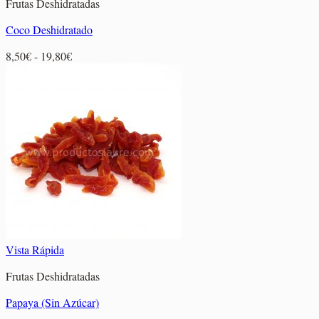
Frutas Deshidratadas
Coco Deshidratado
Rango
8,50
€
-
19,80
€
de
precios:
desde
8,50€
hasta
19,80€
Vista Rápida
Frutas Deshidratadas
Papaya (Sin Azúcar)