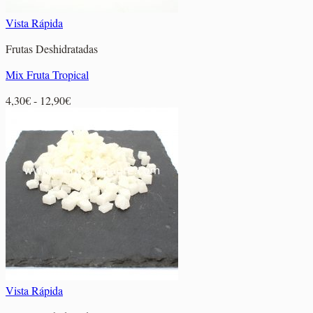
Vista Rápida
Frutas Deshidratadas
Mix Fruta Tropical
Rango
4,30
€
-
12,90
€
de
precios:
desde
4,30€
hasta
12,90€
Vista Rápida