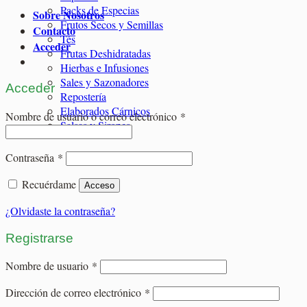
Packs de Especias
Sobre Nosotros
Frutos Secos y Semillas
Contacto
Tés
Acceder
Frutas Deshidratadas
Hierbas e Infusiones
Sales y Sazonadores
Acceder
Repostería
Elaborados Cárnicos
Obligatorio
Nombre de usuario o correo electrónico
*
Salsas y Siropes
Obligatorio
Contraseña
*
Recuérdame
Acceso
¿Olvidaste la contraseña?
Registrarse
Obligatorio
Nombre de usuario
*
Obligatorio
Dirección de correo electrónico
*