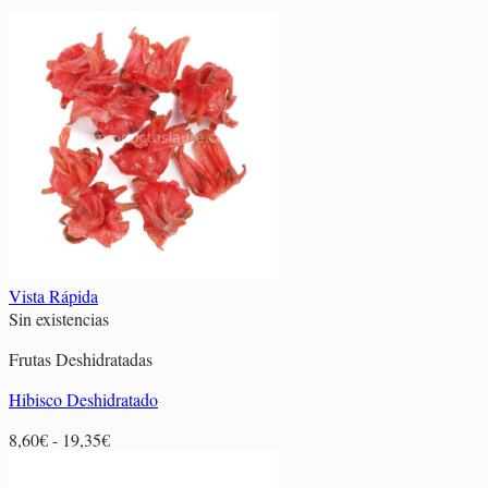
Vista Rápida
Sin existencias
Frutas Deshidratadas
Hibisco Deshidratado
Rango
8,60
€
-
19,35
€
de
precios: