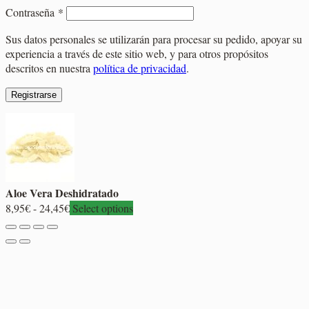
Obligatorio
Contraseña
*
Sus datos personales se utilizarán para procesar su pedido, apoyar su
experiencia a través de este sitio web, y para otros propósitos
descritos en nuestra
política de privacidad
.
Registrarse
Aloe Vera Deshidratado
Rango
8,95
€
-
24,45
€
Select options
de
precios:
desde
8,95€
hasta
24,45€