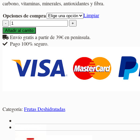
carbono, vitaminas, minerales, antioxidantes y fibra.
8,95€
hasta
Opciones de compra
Limpiar
24,45€
Aloe
Vera
Añadir al carrito
Deshidratado
Envío gratis a partir de 39€ en península.
cantidad
Pago 100% seguro.
Categoría:
Frutas Deshidratadas