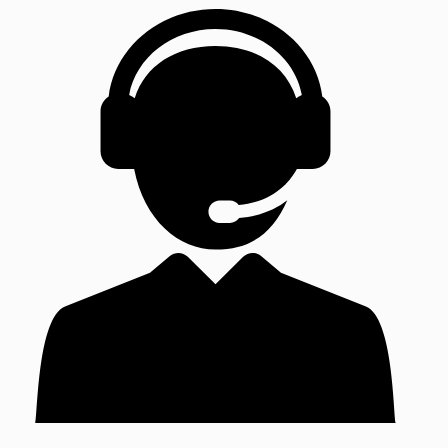
desde
2,55€
hasta
11,40€