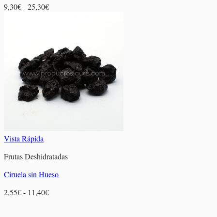
Rango
9,30
€
-
25,30
€
de
precios:
desde
9,30€
hasta
25,30€
Vista Rápida
Frutas Deshidratadas
Ciruela sin Hueso
Rango
2,55
€
-
11,40
€
de
precios: