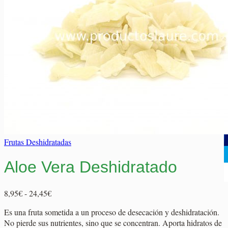
Elaborados Cárnicos
Carrito
Salsas y Siropes
No hay productos en el carrito.
No hay productos en el carrito.
Volver a la tienda
Volver a la tienda
Frutas Deshidratadas
Aloe Vera Deshidratado
Rango
8,95
€
-
24,45
€
de
Es una fruta sometida a un proceso de desecación y deshidratación.
precios:
No pierde sus nutrientes, sino que se concentran. Aporta hidratos de
desde