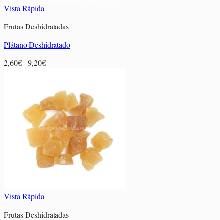
Vista Rápida
Frutas Deshidratadas
Plátano Deshidratado
Rango
2,60
€
-
9,20
€
de
precios:
desde
2,60€
hasta
9,20€
Vista Rápida
Frutas Deshidratadas