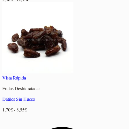
de
precios:
desde
4,30€
hasta
12,90€
Vista Rápida
Frutas Deshidratadas
Dátiles Sin Hueso
Rango
1,70
€
-
8,55
€
de
precios:
desde