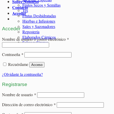
Sobre Nosotros
Frutos Secos y Semillas
Contacto
Tés
Acceder
Frutas Deshidratadas
Hierbas e Infusiones
Sales y Sazonadores
Acceder
Repostería
Elaborados Cárnicos
Obligatorio
Nombre de usuario o correo electrónico
*
Salsas y Siropes
Obligatorio
Contraseña
*
Recuérdame
Acceso
¿Olvidaste la contraseña?
Registrarse
Obligatorio
Nombre de usuario
*
Obligatorio
Dirección de correo electrónico
*