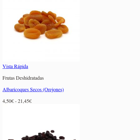
desde
2,55€
hasta
11,40€
Vista Rápida
Frutas Deshidratadas
Albaricoques Secos (Orejones)
Rango
4,50
€
-
21,45
€
de
precios:
desde
4,50€
hasta
21,45€