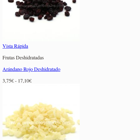
Vista Rápida
Frutas Deshidratadas
Arándano Rojo Deshidratado
Rango
3,75
€
-
17,10
€
de
precios:
desde
3,75€
hasta
17,10€