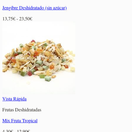
Jengibre Deshidratado (sin azúcar)
Rango
13,75
€
-
23,50
€
de
precios:
desde
13,75€
hasta
23,50€
Vista Rápida
Frutas Deshidratadas
Mix Fruta Tropical
Rango
4,30
€
-
12,90
€