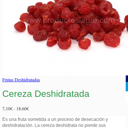
Elaborados Cárnicos
Carrito
Salsas y Siropes
No hay productos en el carrito.
No hay productos en el carrito.
Volver a la tienda
Volver a la tienda
Frutas Deshidratadas
Cereza Deshidratada
Rango
7,10
€
-
18,60
€
de
Es una fruta sometida a un proceso de desecación y
precios:
deshidratación. La cereza deshidrata no pierde sus
desde