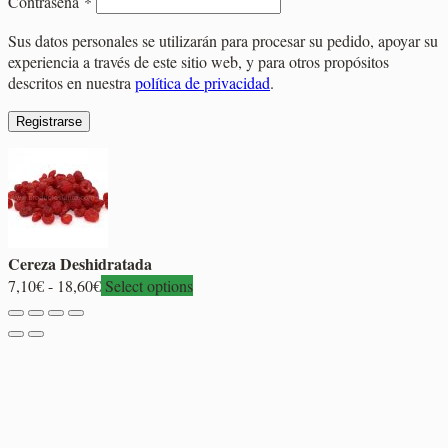
Obligatorio
Contraseña
*
Sus datos personales se utilizarán para procesar su pedido, apoyar su
experiencia a través de este sitio web, y para otros propósitos
descritos en nuestra
política de privacidad
.
Registrarse
Cereza Deshidratada
Rango
7,10
€
-
18,60
€
Select options
de
precios:
desde
7,10€
hasta
18,60€