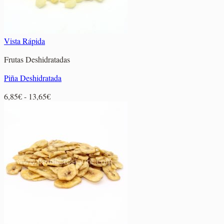
Vista Rápida
Frutas Deshidratadas
Piña Deshidratada
Rango
6,85
€
-
13,65
€
de
precios:
desde
6,85€
hasta
13,65€