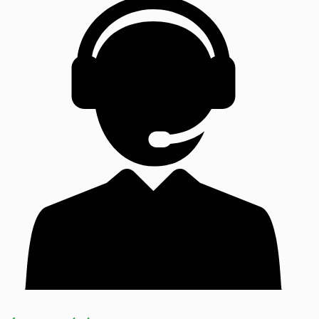
1,70€
hasta
8,55€