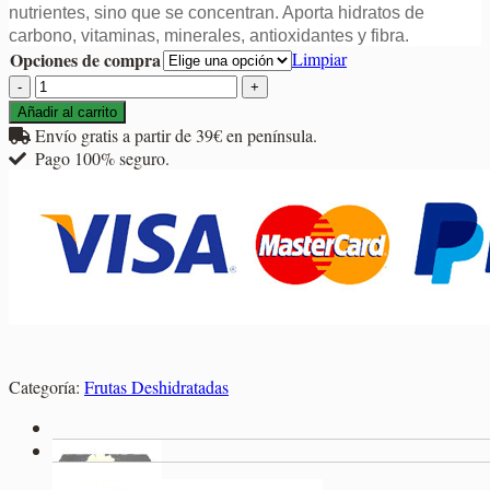
nutrientes, sino que se concentran. Aporta hidratos de
7,10€
carbono, vitaminas, minerales, antioxidantes y fibra.
hasta
Opciones de compra
Limpiar
18,60€
Cereza
Deshidratada
Añadir al carrito
cantidad
Envío gratis a partir de 39€ en península.
Pago 100% seguro.
Categoría:
Frutas Deshidratadas