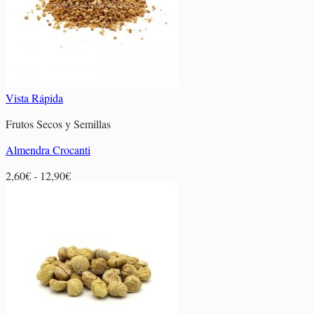
Vista Rápida
Frutos Secos y Semillas
Almendra Crocanti
Rango
2,60
€
-
12,90
€
de
precios:
desde
2,60€
hasta
12,90€