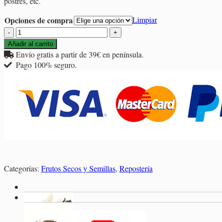
postres, etc.
2,95€
hasta
Opciones de compra
Limpiar
6,95€
Vainilla
Azucarada
Añadir al carrito
cantidad
Envío gratis a partir de 39€ en península.
Pago 100% seguro.
Categorías:
Frutos Secos y Semillas
,
Repostería