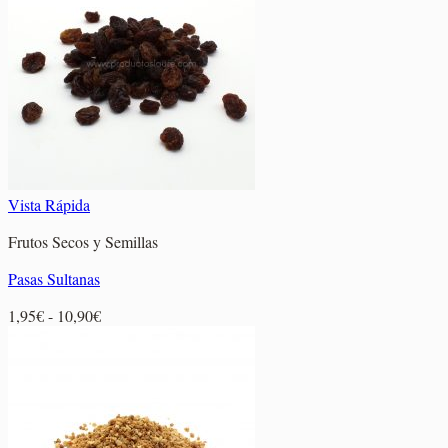
3,25€
hasta
5,80€
Vista Rápida
Frutos Secos y Semillas
Pasas Sultanas
Rango
1,95
€
-
10,90
€
de
precios:
desde
1,95€
hasta
10,90€