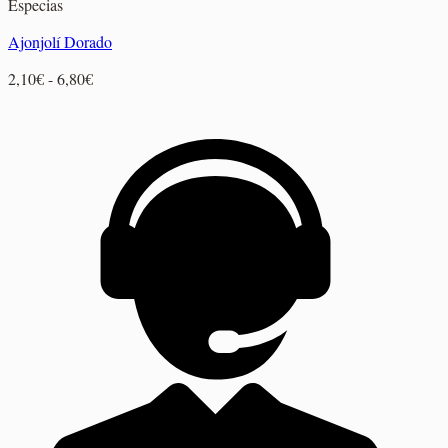
Especias
Ajonjolí Dorado
Rango
2,10
€
-
6,80
€
de
precios:
desde
2,10€
hasta
6,80€