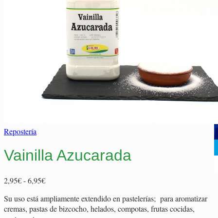
Elaborados Cárnicos
Carrito
Salsas y Siropes
No hay productos en el carrito.
No hay productos en el carrito.
Volver a la tienda
Volver a la tienda
Repostería
Vainilla Azucarada
Rango
2,95
€
-
6,95
€
de
Su uso está ampliamente extendido en pastelerías; para aromatizar
precios:
cremas, pastas de bizcocho, helados, compotas, frutas cocidas,
desde