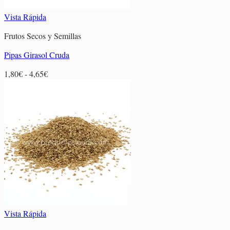
Vista Rápida
Frutos Secos y Semillas
Pipas Girasol Cruda
Rango
1,80
€
-
4,65
€
de
precios:
desde
1,80€
hasta
4,65€
Vista Rápida