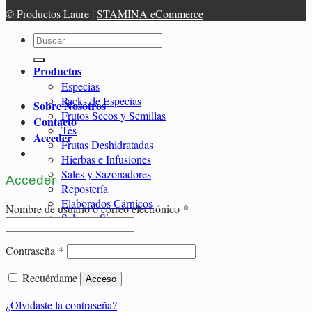
© Productos Laure |
STAMINA eCommerce
Buscar
por:
Productos
Especias
Packs de Especias
Sobre Nosotros
Frutos Secos y Semillas
Contacto
Tés
Acceder
Frutas Deshidratadas
Hierbas e Infusiones
Sales y Sazonadores
Acceder
Repostería
Elaborados Cárnicos
Obligatorio
Nombre de usuario o correo electrónico
*
Salsas y Siropes
Obligatorio
Contraseña
*
Recuérdame
Acceso
¿Olvidaste la contraseña?