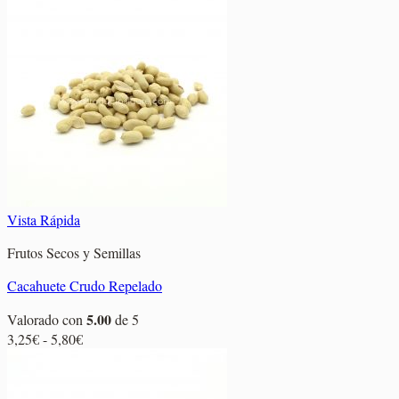
precios:
desde
2,60€
hasta
15,95€
Vista Rápida
Frutos Secos y Semillas
Cacahuete Crudo Repelado
5.00
Valorado con
de 5
Rango
3,25
€
-
5,80
€
de
precios:
desde