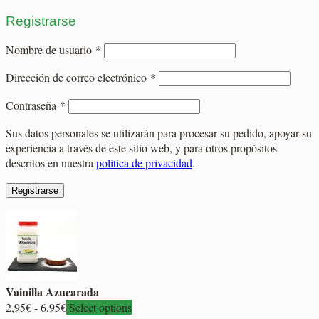
Registrarse
Obligatorio
Nombre de usuario
*
Obligatorio
Dirección de correo electrónico
*
Obligatorio
Contraseña
*
Sus datos personales se utilizarán para procesar su pedido, apoyar su
experiencia a través de este sitio web, y para otros propósitos
descritos en nuestra
política de privacidad
.
Registrarse
Vainilla Azucarada
Rango
2,95
€
-
6,95
€
Select options