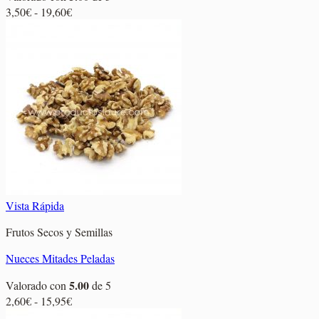
Rango
3,50
€
-
19,60
€
de
precios:
desde
3,50€
hasta
19,60€
Vista Rápida
Frutos Secos y Semillas
Nueces Mitades Peladas
5.00
Valorado con
de 5
Rango
2,60
€
-
15,95
€
de