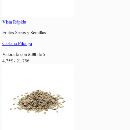
Vista Rápida
Frutos Secos y Semillas
Castaña Pilonga
5.00
Valorado con
de 5
Rango
4,75
€
-
21,75
€
de
precios:
desde
4,75€
hasta
21,75€