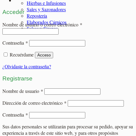
Hierbas e Infusiones
Sales y Sazonadores
Acceder
Repostería
Elaborados Cárnicos
Obligatorio
Nombre de usuario o correo electrónico
*
Salsas y Siropes
Obligatorio
Contraseña
*
Recuérdame
Acceso
¿Olvidaste la contraseña?
Registrarse
Obligatorio
Nombre de usuario
*
Obligatorio
Dirección de correo electrónico
*
Obligatorio
Contraseña
*
Sus datos personales se utilizarán para procesar su pedido, apoyar su
experiencia a través de este sitio web, y para otros propósitos