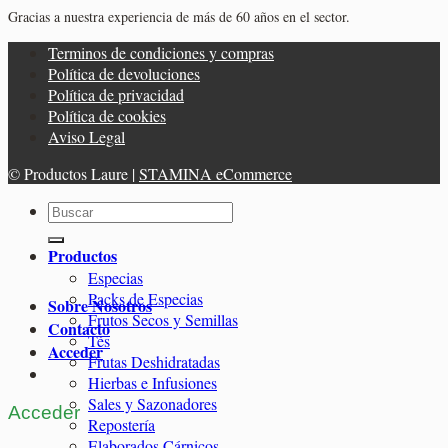
Gracias a nuestra experiencia de más de 60 años en el sector.
Terminos de condiciones y compras
Política de devoluciones
Política de privacidad
Política de cookies
Aviso Legal
© Productos Laure |
STAMINA eCommerce
Buscar
por:
Productos
Especias
Packs de Especias
Sobre Nosotros
Frutos Secos y Semillas
Contacto
Tés
Acceder
Frutas Deshidratadas
Hierbas e Infusiones
Sales y Sazonadores
Acceder
Repostería
Elaborados Cárnicos