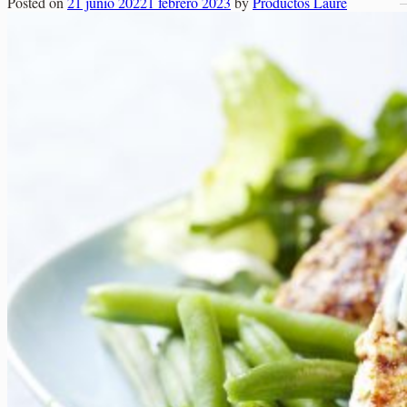
Posted on
21 junio 2022
1 febrero 2023
by
Productos Laure
Elaborados Cárnicos
Carrito
Salsas y Siropes
No hay productos en el carrito.
No hay productos en el carrito.
Volver a la tienda
Volver a la tienda