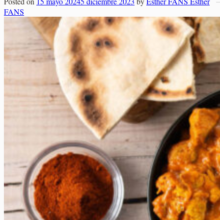
Posted on
15 mayo 2024
5 diciembre 2023
by
Esther FANS Esther
Elaborados Cárnicos
FANS
Carrito
Salsas y Siropes
No hay productos en el carrito.
No hay productos en el carrito.
Volver a la tienda
Volver a la tienda