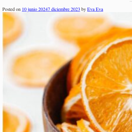
Elaborados Cárnicos
Posted on
10 junio 2024
7 diciembre 2023
by
Eva Eva
Carrito
Salsas y Siropes
No hay productos en el carrito.
No hay productos en el carrito.
Volver a la tienda
Volver a la tienda