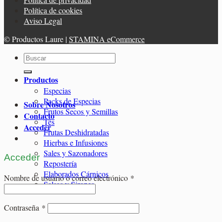
Política de cookies
Aviso Legal
© Productos Laure |
STAMINA eCommerce
Buscar
por:
Productos
Especias
Packs de Especias
Sobre Nosotros
Frutos Secos y Semillas
Contacto
Tés
Acceder
Frutas Deshidratadas
Hierbas e Infusiones
Sales y Sazonadores
Acceder
Repostería
Elaborados Cárnicos
Obligatorio
Nombre de usuario o correo electrónico
*
Salsas y Siropes
Obligatorio
Contraseña
*