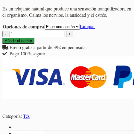
de
Es un relajante natural que produce una sensación tranquilizadora en
precios:
el organismo. Calma los nervios, la ansiedad y el estrés.
desde
2,95€
Opciones de compra
Limpiar
hasta
Tila
27,20€
Alpina
Añadir al carrito
cantidad
Envío gratis a partir de 39€ en península.
Pago 100% seguro.
Categoría:
Tés