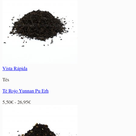
desde
6,25€
hasta
29,95€
Vista Rápida
Tés
Té Rojo Yunnan Pu Erh
Rango
5,50
€
-
26,95
€
de
precios:
desde
5,50€
hasta