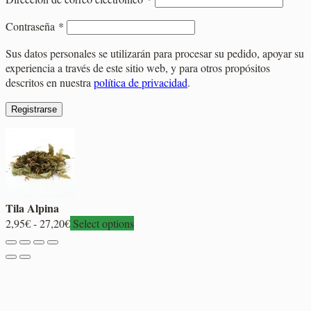
Obligatorio
Contraseña
*
Sus datos personales se utilizarán para procesar su pedido, apoyar su
experiencia a través de este sitio web, y para otros propósitos
descritos en nuestra
política de privacidad
.
Registrarse
Tila Alpina
Rango
2,95
€
-
27,20
€
Select options
de
precios:
desde
2,95€
hasta
27,20€