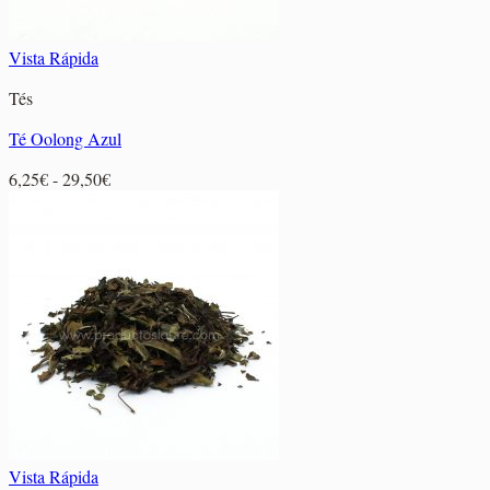
Vista Rápida
Tés
Té Oolong Azul
Rango
6,25
€
-
29,50
€
de
precios:
desde
6,25€
hasta
29,50€
Vista Rápida