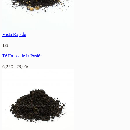
Vista Rápida
Tés
Té Frutas de la Pasión
Rango
6,25
€
-
29,95
€
de
precios:
desde
6,25€
hasta
29,95€