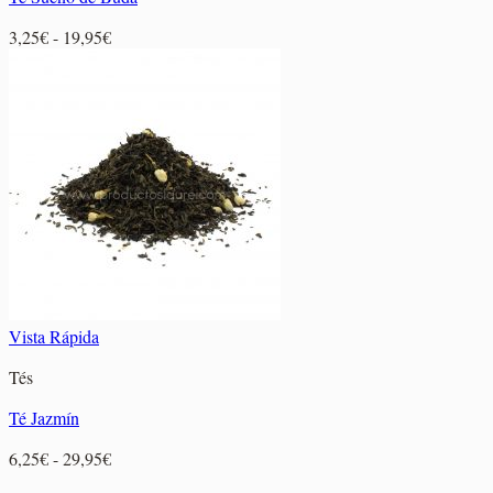
Rango
3,25
€
-
19,95
€
de
precios:
desde
3,25€
hasta
19,95€
Vista Rápida
Tés
Té Jazmín
Rango
6,25
€
-
29,95
€
de