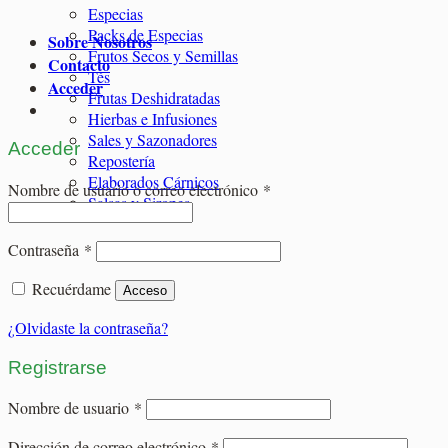
Especias
Packs de Especias
Sobre Nosotros
Frutos Secos y Semillas
Contacto
Tés
Acceder
Frutas Deshidratadas
Hierbas e Infusiones
Sales y Sazonadores
Acceder
Repostería
Elaborados Cárnicos
Obligatorio
Nombre de usuario o correo electrónico
*
Salsas y Siropes
Obligatorio
Contraseña
*
Recuérdame
Acceso
¿Olvidaste la contraseña?
Registrarse
Obligatorio
Nombre de usuario
*
Obligatorio
Dirección de correo electrónico
*