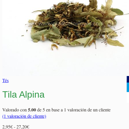
Elaborados Cárnicos
Carrito
Salsas y Siropes
No hay productos en el carrito.
No hay productos en el carrito.
Volver a la tienda
Volver a la tienda
Tés
Tila Alpina
5.00
Valorado con
de 5 en base a
1
valoración de un cliente
(
1
valoración de cliente)
Rango
2,95
€
-
27,20
€