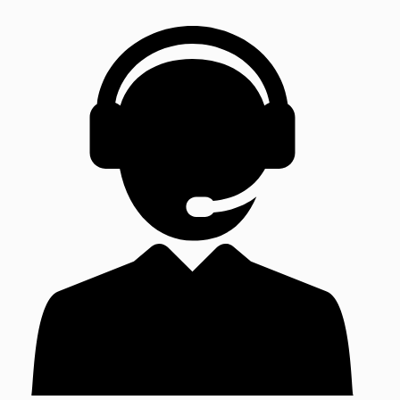
precios:
desde
6,25€
hasta
29,95€