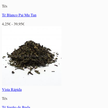
Tés
Té Blanco Pai Mu Tan
Rango
4,25
€
-
39,95
€
de
precios:
desde
4,25€
hasta
39,95€
Vista Rápida
Tés
Té Sueño de Buda