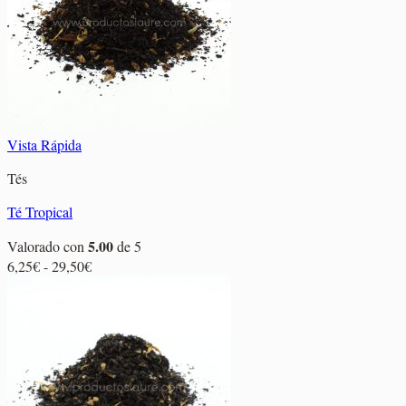
26,95€
Vista Rápida
Tés
Té Tropical
5.00
Valorado con
de 5
Rango
6,25
€
-
29,50
€
de
precios:
desde
6,25€
hasta
29,50€