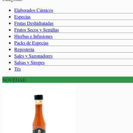
0,00
€
Elaborados Cárnicos
Salsas y Siropes
Elaborados Cárnicos
Carrito
Especias
Frutas Deshidratadas
Frutos Secos y Semillas
Hierbas e Infusiones
No hay productos en el carrito.
Packs de Especias
No hay productos en el carrito.
Volver a la tienda
Repostería
Sales y Sazonadores
Volver a la tienda
Salsas y Siropes
Tés
NOVEDAD