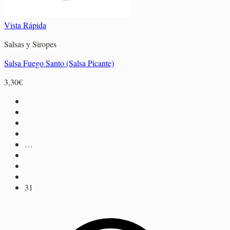
Vista Rápida
Salsas y Siropes
Salsa Fuego Santo (Salsa Picante)
3,30
€
1
2
3
…
28
29
30
31