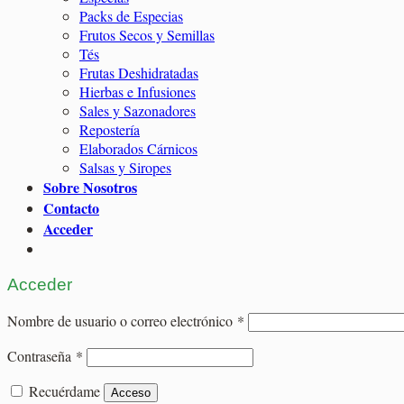
Packs de Especias
Frutos Secos y Semillas
Tés
Frutas Deshidratadas
Hierbas e Infusiones
Sales y Sazonadores
Repostería
Elaborados Cárnicos
Salsas y Siropes
Sobre Nosotros
Contacto
Acceder
Acceder
Obligatorio
Nombre de usuario o correo electrónico
*
Obligatorio
Contraseña
*
Recuérdame
Acceso