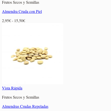
Frutos Secos y Semillas
Almendra Cruda con Piel
Rango
2,95
€
-
15,50
€
de
precios:
desde
2,95€
hasta
15,50€
Vista Rápida
Frutos Secos y Semillas
Almendras Crudas Repeladas