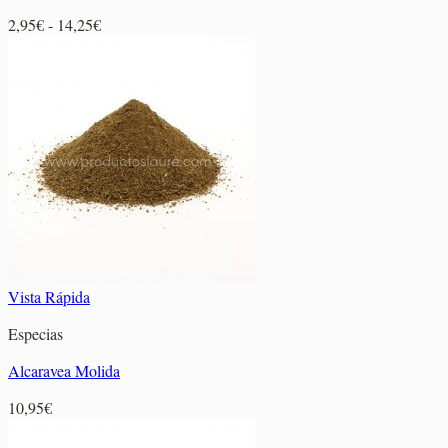
Rango
2,95
€
-
14,25
€
de
precios:
desde
2,95€
hasta
14,25€
Vista Rápida
Especias
Alcaravea Molida
10,95
€