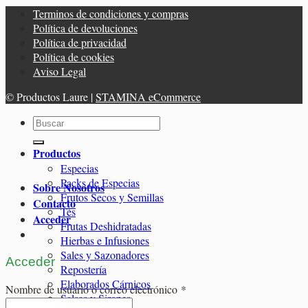
Terminos de condiciones y compras
Política de devoluciones
Política de privacidad
Política de cookies
Aviso Legal
© Productos Laure |
STAMINA eCommerce
Buscar
por:
Productos
Especias
Packs de Especias
Sobre Nosotros
Frutos Secos y Semillas
Contacto
Tés
Acceder
Frutas Deshidratadas
Hierbas e Infusiones
Sales y Sazonadores
Acceder
Repostería
Elaborados Cárnicos
Obligatorio
Nombre de usuario o correo electrónico
*
Salsas y Siropes