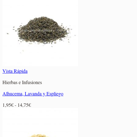
Vista Rápida
Hierbas e Infusiones
Alhucema, Lavanda y Espliego
Rango
1,95
€
-
14,75
€
de
precios:
desde
1,95€
hasta