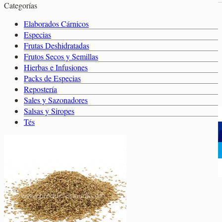
Categorías
Elaborados Cárnicos
Carrito
Salsas y Siropes
Elaborados Cárnicos
Especias
Frutas Deshidratadas
Frutos Secos y Semillas
No hay productos en el carrito.
Hierbas e Infusiones
No hay productos en el carrito.
Volver a la tienda
Packs de Especias
Repostería
Volver a la tienda
Sales y Sazonadores
Salsas y Siropes
Tés