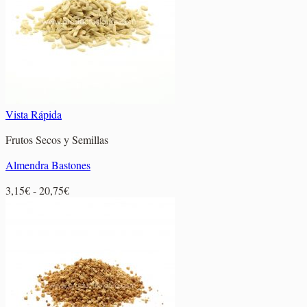
14,75€
Vista Rápida
Frutos Secos y Semillas
Almendra Bastones
Rango
3,15
€
-
20,75
€
de
precios:
desde
3,15€
hasta
20,75€