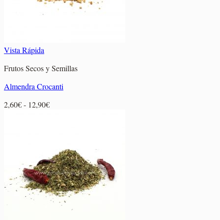
Vista Rápida
Frutos Secos y Semillas
Almendra Crocanti
Rango
2,60
€
-
12,90
€
de
precios:
desde
2,60€
hasta
12,90€