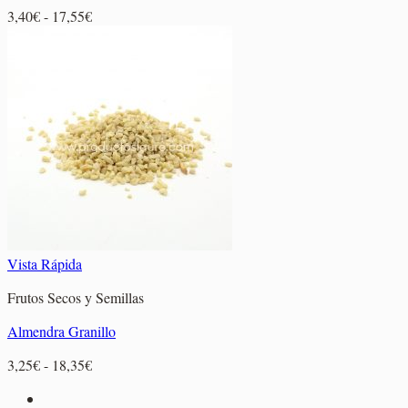
Rango
3,40
€
-
17,55
€
de
precios:
desde
3,40€
hasta
17,55€
Vista Rápida
Frutos Secos y Semillas
Almendra Granillo
Rango
3,25
€
-
18,35
€
de
precios: