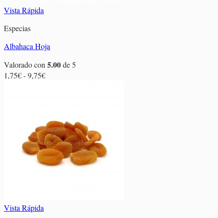
Vista Rápida
Especias
Albahaca Hoja
5.00
Valorado con
de 5
Rango
1,75
€
-
9,75
€
de
precios:
desde
1,75€
hasta
9,75€
Vista Rápida