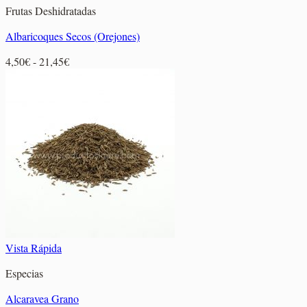
Frutas Deshidratadas
Albaricoques Secos (Orejones)
Rango
4,50
€
-
21,45
€
de
precios:
desde
4,50€
hasta
21,45€
Vista Rápida
Especias
Alcaravea Grano