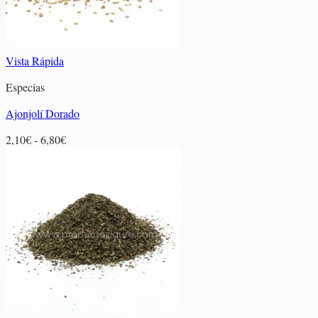
Vista Rápida
Especias
Ajonjolí Dorado
Rango
2,10
€
-
6,80
€
de
precios:
desde
2,10€
hasta
6,80€