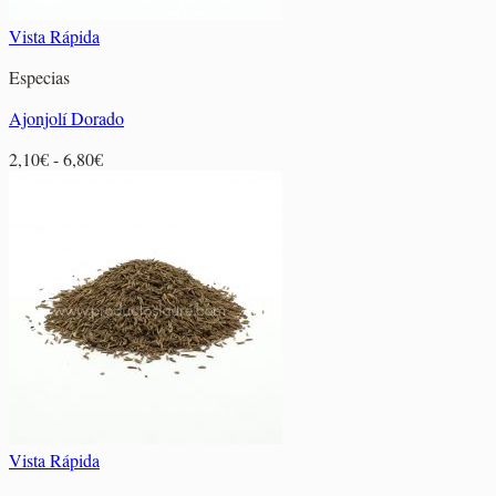
Vista Rápida
Especias
Ajonjolí Dorado
Rango
2,10
€
-
6,80
€
de
precios:
desde
2,10€
hasta
6,80€
Vista Rápida