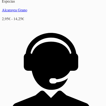
Especias
Alcaravea Grano
Rango
2,95
€
-
14,25
€
de
precios:
desde
2,95€
hasta
14,25€