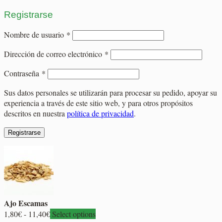
Registrarse
Obligatorio
Nombre de usuario
*
Obligatorio
Dirección de correo electrónico
*
Obligatorio
Contraseña
*
Sus datos personales se utilizarán para procesar su pedido, apoyar su
experiencia a través de este sitio web, y para otros propósitos
descritos en nuestra
política de privacidad
.
Registrarse
Ajo Escamas
Rango
1,80
€
-
11,40
€
Select options