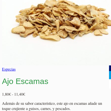
Elaborados Cárnicos
Carrito
Salsas y Siropes
No hay productos en el carrito.
No hay productos en el carrito.
Volver a la tienda
Volver a la tienda
Especias
Ajo Escamas
Rango
1,80
€
-
11,40
€
de
Además de su sabor característico, este ajo en escamas añade un
precios:
toque crujiente a guisos, carnes, y pescados.
desde