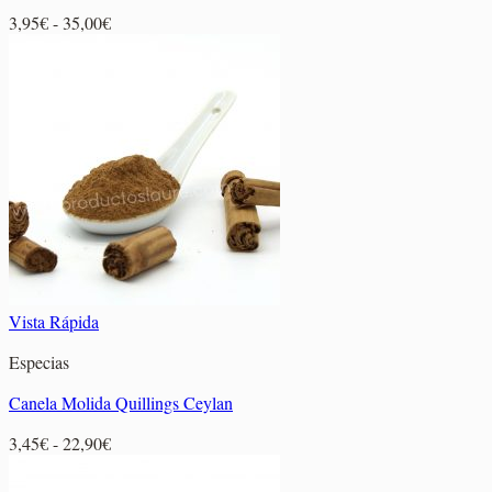
Rango
3,95
€
-
35,00
€
de
precios:
desde
3,95€
hasta
35,00€
Vista Rápida
Especias
Canela Molida Quillings Ceylan
Rango
3,45
€
-
22,90
€
de
precios: