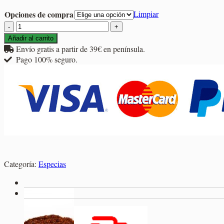
1,80€
Opciones de compra
Limpiar
hasta
Ajo
11,40€
Escamas
Añadir al carrito
cantidad
Envío gratis a partir de 39€ en península.
Pago 100% seguro.
Categoría:
Especias