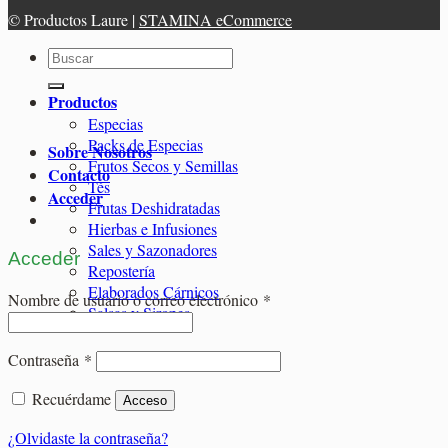
© Productos Laure |
STAMINA eCommerce
Buscar
por:
Productos
Especias
Packs de Especias
Sobre Nosotros
Frutos Secos y Semillas
Contacto
Tés
Acceder
Frutas Deshidratadas
Hierbas e Infusiones
Sales y Sazonadores
Acceder
Repostería
Elaborados Cárnicos
Obligatorio
Nombre de usuario o correo electrónico
*
Salsas y Siropes
Obligatorio
Contraseña
*
Recuérdame
Acceso
¿Olvidaste la contraseña?