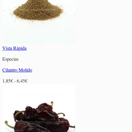
11,85€
Vista Rápida
Especias
Cilantro Molido
Rango
1,85
€
-
6,45
€
de
precios:
desde
1,85€
hasta
6,45€