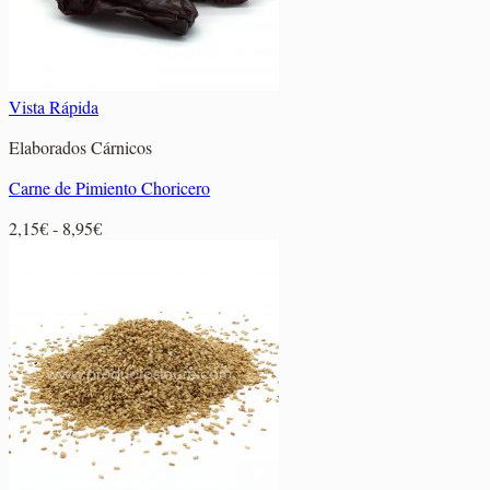
Vista Rápida
Elaborados Cárnicos
Carne de Pimiento Choricero
Rango
2,15
€
-
8,95
€
de
precios:
desde
2,15€
hasta
8,95€