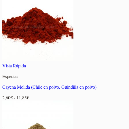
desde
3,45€
hasta
22,90€
Vista Rápida
Especias
Cayena Molida (Chile en polvo, Guindilla en polvo)
Rango
2,60
€
-
11,85
€
de
precios:
desde
2,60€
hasta