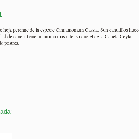
a
de hoja perenne de la especie Cinnamomum Cassia. Son canutillos hueco
iedad de canela tiene un aroma más intenso que el de la Canela Ceylán. 
de postres.
tada”