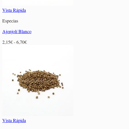
Vista Rápida
Especias
Ajonjolí Blanco
Rango
2,15
€
-
6,70
€
de
precios:
desde
2,15€
hasta
6,70€
Vista Rápida