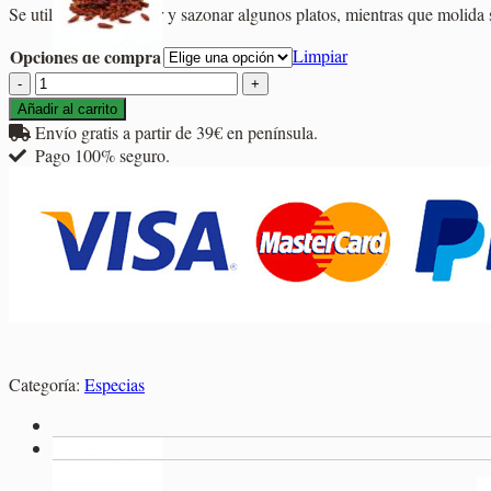
Se utiliza para adornar y sazonar algunos platos, mientras que molida 
precios:
desde
Opciones de compra
Limpiar
2,10€
Canela
hasta
Rama
17,20€
Añadir al carrito
Cassia
Envío gratis a partir de 39€ en península.
Cortada
Pago 100% seguro.
cantidad
Categoría:
Especias