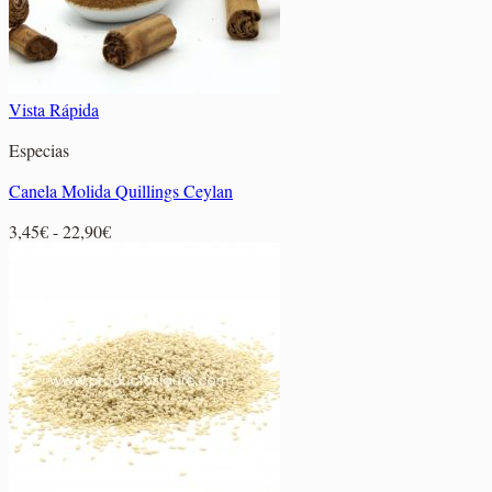
Vista Rápida
Especias
Canela Molida Quillings Ceylan
Rango
3,45
€
-
22,90
€
de
precios:
desde
3,45€
hasta
22,90€