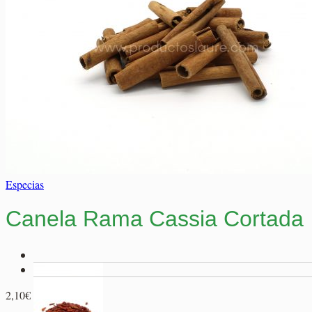
0,00
€
Elaborados Cárnicos
Salsas y Siropes
Carrito
No hay productos en el carrito.
No hay productos en el carrito.
Volver a la tienda
Volver a la tienda
Especias
Canela Rama Cassia Cortada
Rango
2,10
€
-
17,20
€
de