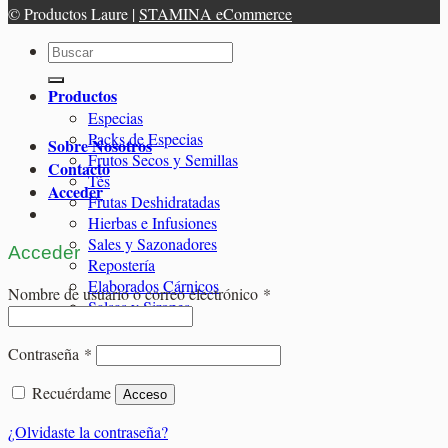
© Productos Laure |
STAMINA eCommerce
Buscar
por:
Productos
Especias
Packs de Especias
Sobre Nosotros
Frutos Secos y Semillas
Contacto
Tés
Acceder
Frutas Deshidratadas
Hierbas e Infusiones
Sales y Sazonadores
Acceder
Repostería
Elaborados Cárnicos
Obligatorio
Nombre de usuario o correo electrónico
*
Salsas y Siropes
Obligatorio
Contraseña
*
Recuérdame
Acceso
¿Olvidaste la contraseña?