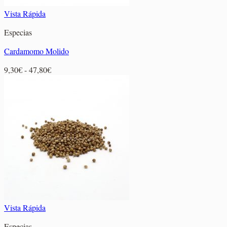
Vista Rápida
Especias
Cardamomo Molido
Rango
9,30
€
-
47,80
€
de
precios:
desde
9,30€
hasta
47,80€
Vista Rápida
Especias