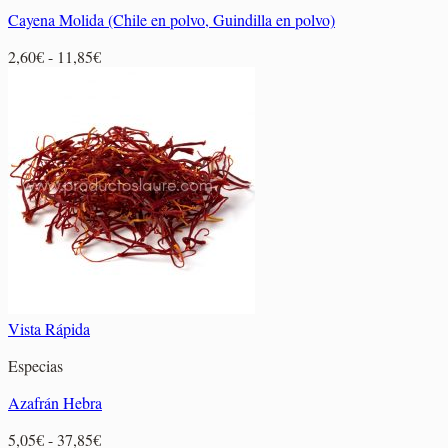
Cayena Molida (Chile en polvo, Guindilla en polvo)
Rango
2,60
€
-
11,85
€
de
precios:
desde
2,60€
hasta
11,85€
Vista Rápida
Especias
Azafrán Hebra
Rango
5,05
€
-
37,85
€