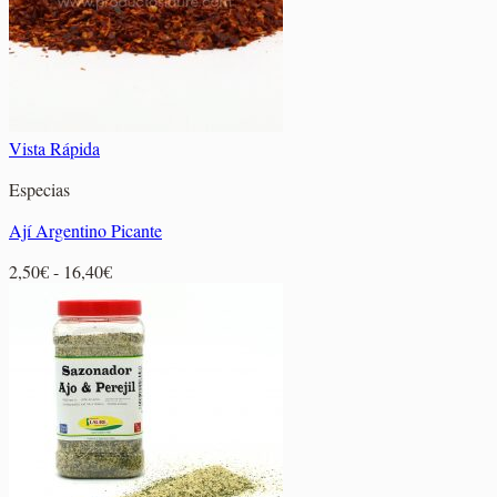
Vista Rápida
Especias
Ají Argentino Picante
Rango
2,50
€
-
16,40
€
de
precios:
desde
2,50€
hasta
16,40€