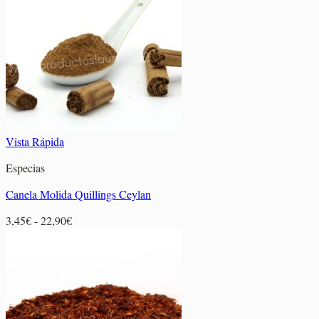
2,15€
hasta
8,95€
Vista Rápida
Especias
Canela Molida Quillings Ceylan
Rango
3,45
€
-
22,90
€
de
precios:
desde
3,45€
hasta
22,90€