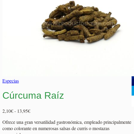
Elaborados Cárnicos
Carrito
Salsas y Siropes
No hay productos en el carrito.
No hay productos en el carrito.
Volver a la tienda
Volver a la tienda
Especias
Cúrcuma Raíz
Rango
2,10
€
-
13,95
€
de
Ofrece una gran versatilidad gastronómica, empleado principalmente
precios:
como colorante en numerosas salsas de curris o mostazas
desde