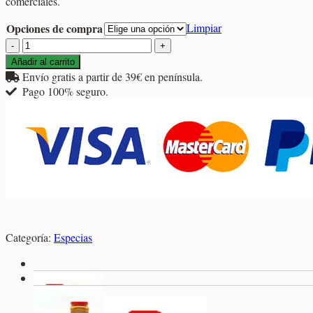
comerciales.
2,10€
hasta
Opciones de compra
Limpiar
13,95€
Cúrcuma
Raíz
Añadir al carrito
cantidad
Envío gratis a partir de 39€ en península.
Pago 100% seguro.
Categoría:
Especias