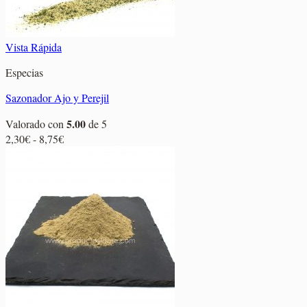
Vista Rápida
Especias
Sazonador Ajo y Perejil
5.00
Valorado con
de 5
Rango
2,30
€
-
8,75
€
de
precios:
desde
2,30€
hasta
8,75€