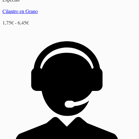
Cilantro en Grano
Rango
1,75
€
-
6,45
€
de
precios:
desde
1,75€
hasta
6,45€