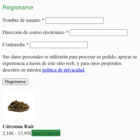
Registrarse
Obligatorio
Nombre de usuario
*
Obligatorio
Dirección de correo electrónico
*
Obligatorio
Contraseña
*
Sus datos personales se utilizarán para procesar su pedido, apoyar su
experiencia a través de este sitio web, y para otros propósitos
descritos en nuestra
política de privacidad
.
Registrarse
Cúrcuma Raíz
Rango
2,10
€
-
13,95
€
Select options
de