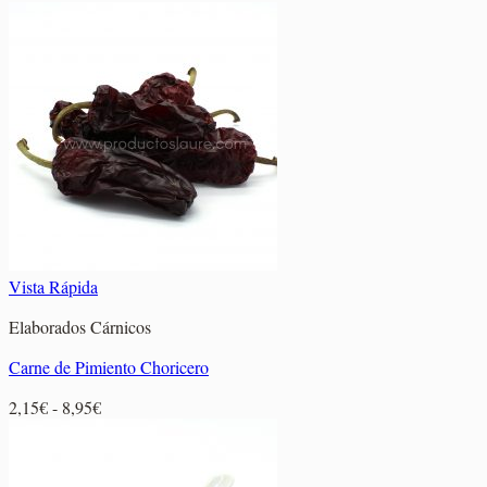
de
precios:
desde
5,05€
hasta
37,85€
Vista Rápida
Elaborados Cárnicos
Carne de Pimiento Choricero
Rango
2,15
€
-
8,95
€
de
precios:
desde