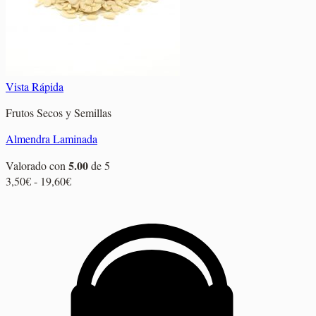
Vista Rápida
Frutos Secos y Semillas
Almendra Laminada
5.00
Valorado con
de 5
Rango
3,50
€
-
19,60
€
de
precios:
desde
3,50€
hasta
19,60€