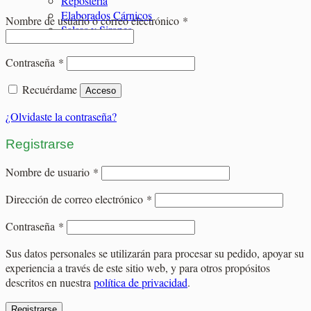
Repostería
Elaborados Cárnicos
Obligatorio
Nombre de usuario o correo electrónico
*
Salsas y Siropes
Obligatorio
Contraseña
*
Recuérdame
Acceso
¿Olvidaste la contraseña?
Registrarse
Obligatorio
Nombre de usuario
*
Obligatorio
Dirección de correo electrónico
*
Obligatorio
Contraseña
*
Sus datos personales se utilizarán para procesar su pedido, apoyar su
experiencia a través de este sitio web, y para otros propósitos
descritos en nuestra
política de privacidad
.
Registrarse