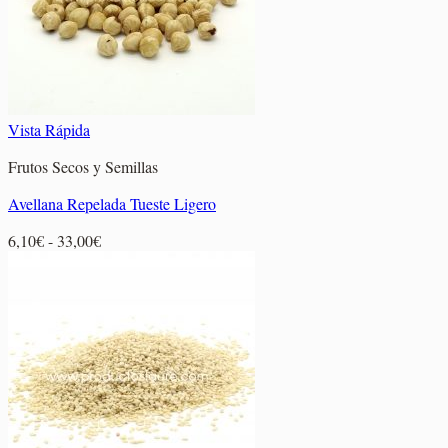
Vista Rápida
Frutos Secos y Semillas
Avellana Repelada Tueste Ligero
Rango
6,10
€
-
33,00
€
de
precios:
desde
6,10€
hasta
33,00€