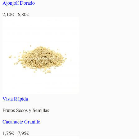
Ajonjolí Dorado
Rango
2,10
€
-
6,80
€
de
precios:
desde
2,10€
hasta
6,80€
Vista Rápida
Frutos Secos y Semillas
Cacahuete Granillo
Rango
1,75
€
-
7,95
€