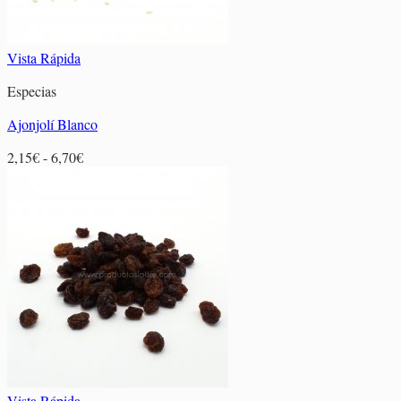
Vista Rápida
Especias
Ajonjolí Blanco
Rango
2,15
€
-
6,70
€
de
precios:
desde
2,15€
hasta
6,70€
Vista Rápida