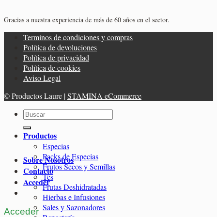
Gracias a nuestra experiencia de más de 60 años en el sector.
Terminos de condiciones y compras
Política de devoluciones
Política de privacidad
Política de cookies
Aviso Legal
© Productos Laure |
STAMINA eCommerce
Buscar
por:
Productos
Especias
Packs de Especias
Sobre Nosotros
Frutos Secos y Semillas
Contacto
Tés
Acceder
Frutas Deshidratadas
Hierbas e Infusiones
Sales y Sazonadores
Acceder