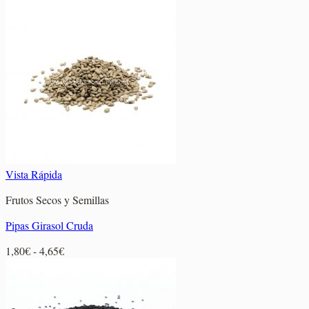
de
precios:
desde
1,75€
hasta
7,95€
Vista Rápida
Frutos Secos y Semillas
Pipas Girasol Cruda
Rango
1,80
€
-
4,65
€
de
precios:
desde
1,80€