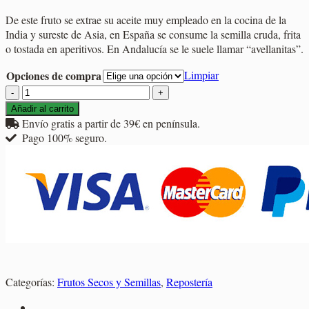
de
De este fruto se extrae su aceite muy empleado en la cocina de la
precios:
India y sureste de Asia, en España se consume la semilla cruda, frita
desde
o tostada en aperitivos. En Andalucía se le suele llamar “avellanitas”.
3,25€
hasta
Opciones de compra
Limpiar
5,80€
Cacahuete
Crudo
Añadir al carrito
Repelado
Envío gratis a partir de 39€ en península.
cantidad
Pago 100% seguro.
Categorías:
Frutos Secos y Semillas
,
Repostería