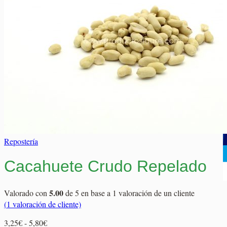
Elaborados Cárnicos
Carrito
Salsas y Siropes
No hay productos en el carrito.
No hay productos en el carrito.
Volver a la tienda
Volver a la tienda
Repostería
Cacahuete Crudo Repelado
5.00
Valorado con
de 5 en base a
1
valoración de un cliente
(
1
valoración de cliente)
Rango
3,25
€
-
5,80
€