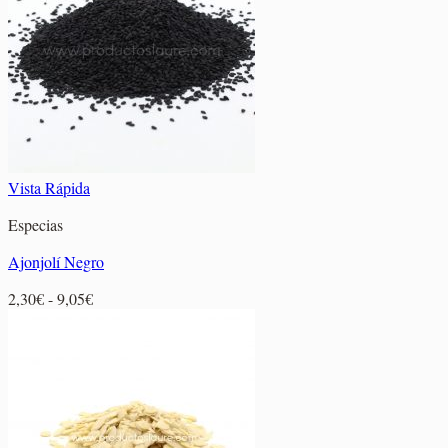
hasta
4,65€
Vista Rápida
Especias
Ajonjolí Negro
Rango
2,30
€
-
9,05
€
de
precios:
desde
2,30€
hasta
9,05€