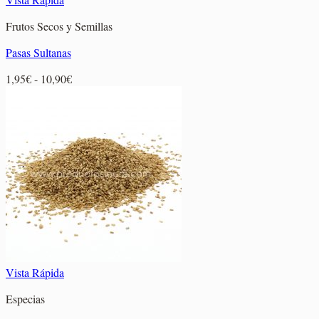
Frutos Secos y Semillas
Pasas Sultanas
Rango
1,95
€
-
10,90
€
de
precios:
desde
1,95€
hasta
10,90€
Vista Rápida
Especias