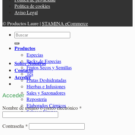
Política de cookies
Aviso Legal
© Productos Laure |
STAMINA eCommerce
Buscar
por:
Productos
Especias
Packs de Especias
Sobre Nosotros
Frutos Secos y Semillas
Contacto
Tés
Acceder
Frutas Deshidratadas
Hierbas e Infusiones
Sales y Sazonadores
Acceder
Repostería
Elaborados Cárnicos
Obligatorio
Nombre de usuario o correo electrónico
*
Salsas y Siropes
Obligatorio
Contraseña
*