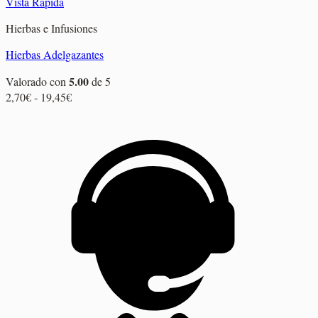
Vista Rápida
Hierbas e Infusiones
Hierbas Adelgazantes
5.00
Valorado con
de 5
Rango
2,70
€
-
19,45
€
de
precios:
desde
2,70€
hasta
19,45€