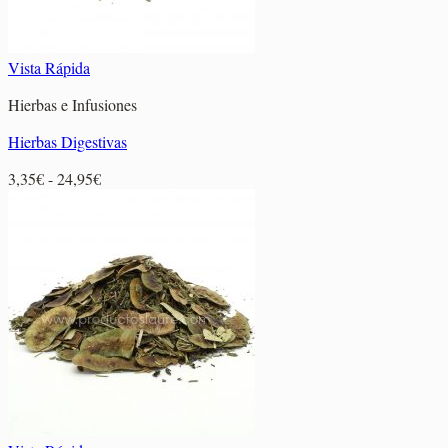
Vista Rápida
Hierbas e Infusiones
Hierbas Digestivas
Rango
3,35
€
-
24,95
€
de
precios:
desde
3,35€
hasta
24,95€