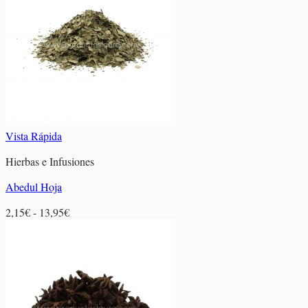
1,95€
hasta
14,85€
Vista Rápida
Hierbas e Infusiones
Abedul Hoja
Rango
2,15
€
-
13,95
€
de
precios:
desde
2,15€
hasta
13,95€