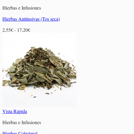
Hierbas e Infusiones
Hierbas Antitusivas (Tos seca)
Rango
2,55
€
-
17,20
€
de
precios:
desde
2,55€
hasta
17,20€
Vista Rápida
Hierbas e Infusiones
Hierbas Colesterol