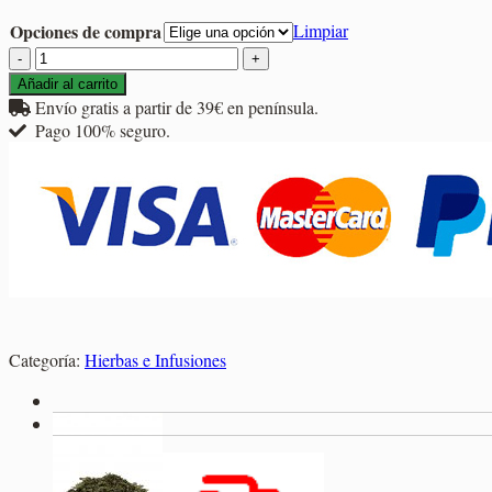
2,30€
Opciones de compra
Limpiar
hasta
Hierbaluisa
39,15€
Hoja
Añadir al carrito
cantidad
Envío gratis a partir de 39€ en península.
Pago 100% seguro.
Categoría:
Hierbas e Infusiones