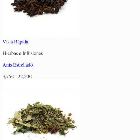
Vista Rápida
Hierbas e Infusiones
Anís Estrellado
Rango
3,75
€
-
22,50
€
de
precios:
desde
3,75€
hasta
22,50€