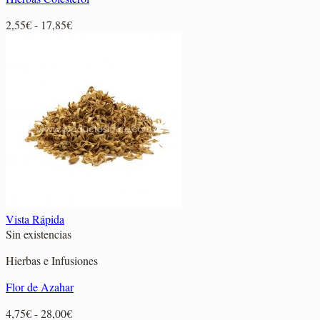
Rango
2,55
€
-
17,85
€
de
precios:
desde
2,55€
hasta
17,85€
Vista Rápida
Sin existencias
Hierbas e Infusiones
Flor de Azahar
Rango
4,75
€
-
28,00
€