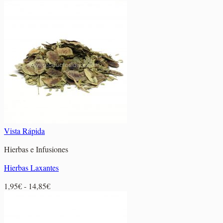
de
precios:
desde
4,75€
hasta
28,00€
Vista Rápida
Hierbas e Infusiones
Hierbas Laxantes
Rango
1,95
€
-
14,85
€
de
precios:
desde