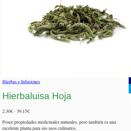
Elaborados Cárnicos
Carrito
Salsas y Siropes
No hay productos en el carrito.
No hay productos en el carrito.
Volver a la tienda
Volver a la tienda
Hierbas e Infusiones
Hierbaluisa Hoja
Rango
2,30
€
-
39,15
€
de
Posee propiedades medicinales naturales, pero también es una
precios:
excelente planta para sus usos culinarios.
desde