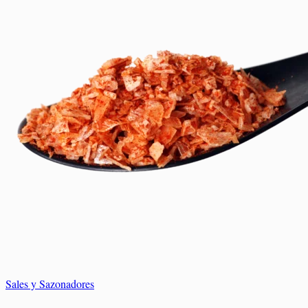
0,00
€
Elaborados Cárnicos
Salsas y Siropes
Carrito
No hay productos en el carrito.
No hay productos en el carrito.
Volver a la tienda
Volver a la tienda
Sales y Sazonadores