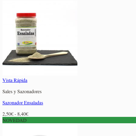
Vista Rápida
Sales y Sazonadores
Sazonador Ensaladas
Rango
2,50
€
-
8,40
€
de
NOVEDAD
precios:
desde