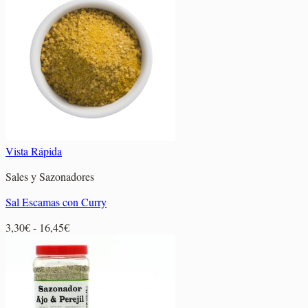
2,50€
hasta
8,40€
Vista Rápida
Sales y Sazonadores
Sal Escamas con Curry
Rango
3,30
€
-
16,45
€
de
precios:
desde
3,30€
hasta