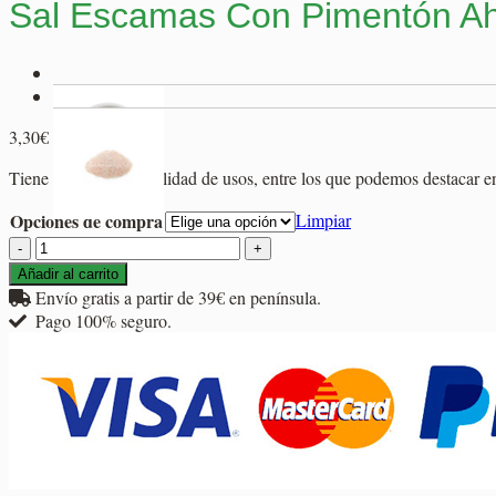
Sal Escamas Con Pimentón 
Rango
3,30
€
-
16,45
€
de
Tiene una gran versatilidad de usos, entre los que podemos destacar en
precios:
desde
Opciones de compra
Limpiar
3,30€
Sal
hasta
Escamas
16,45€
Añadir al carrito
Con
Envío gratis a partir de 39€ en península.
Pimentón
Pago 100% seguro.
Ahumado
cantidad