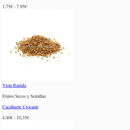
Rango
1,75
€
-
7,95
€
de
precios:
desde
1,75€
hasta
7,95€
Vista Rápida
Frutos Secos y Semillas
Cacahuete Crocanti
Rango
4,40
€
-
10,35
€
de
precios: