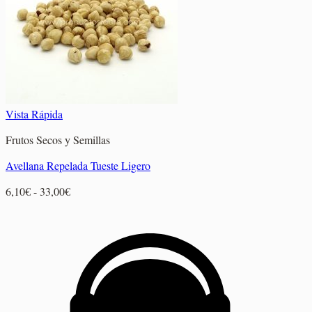
11,05€
Vista Rápida
Frutos Secos y Semillas
Avellana Repelada Tueste Ligero
Rango
6,10
€
-
33,00
€
de
precios:
desde
6,10€
hasta
33,00€