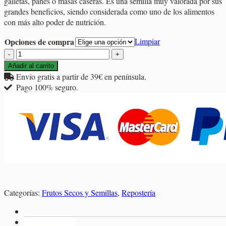
galletas, panes o masas caseras. Es una semilla muy valorada por sus
1,60€
grandes beneficios, siendo considerada como uno de los alimentos
hasta
con más alto poder de nutrición.
5,70€
Opciones de compra
Limpiar
Semilla
Lino
Añadir al carrito
Dorado
Envío gratis a partir de 39€ en península.
cantidad
Pago 100% seguro.
Categorías:
Frutos Secos y Semillas
,
Repostería