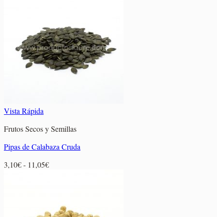
desde
4,40€
hasta
10,35€
Vista Rápida
Frutos Secos y Semillas
Pipas de Calabaza Cruda
Rango
3,10
€
-
11,05
€
de
precios:
desde
3,10€
hasta