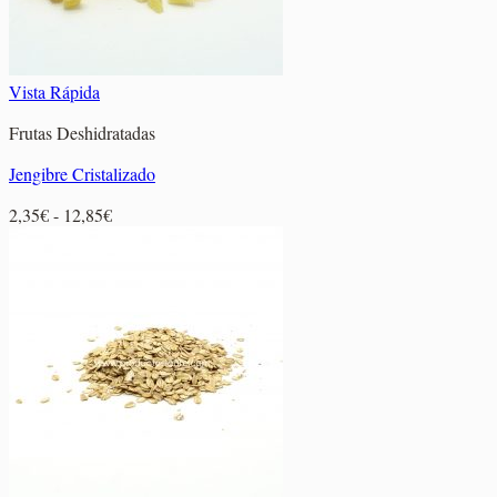
Vista Rápida
Frutas Deshidratadas
Jengibre Cristalizado
Rango
2,35
€
-
12,85
€
de
precios:
desde
2,35€
hasta
12,85€