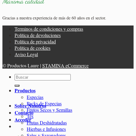
Máxima calidad
Gracias a nuestra experiencia de más de 60 años en el sector.
Terminos de condiciones y compras
Política de devoluciones
Política de privacidad
Política de cookies
Aviso Legal
© Productos Laure |
STAMINA eCommerce
Buscar
por:
Productos
Especias
Packs de Especias
Sobre Nosotros
Frutos Secos y Semillas
Contacto
Tés
Acceder
Frutas Deshidratadas
Hierbas e Infusiones
Sales y Sazonadores