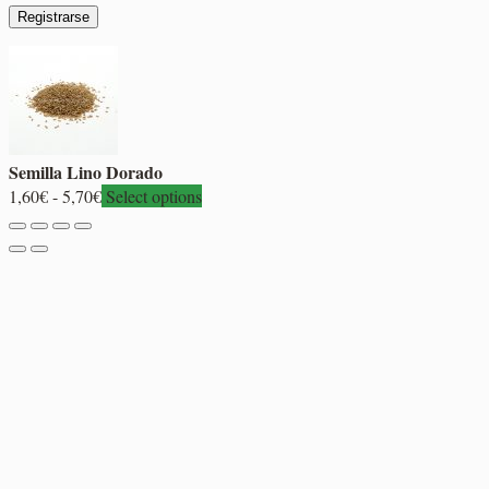
Registrarse
Semilla Lino Dorado
Rango
1,60
€
-
5,70
€
Select options
de
precios:
desde
1,60€
hasta
5,70€