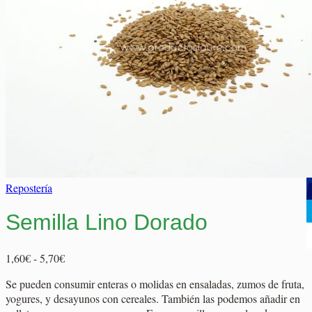
Elaborados Cárnicos
Carrito
Salsas y Siropes
No hay productos en el carrito.
No hay productos en el carrito.
Volver a la tienda
Volver a la tienda
Repostería
Semilla Lino Dorado
Rango
1,60
€
-
5,70
€
de
Se pueden consumir enteras o molidas en ensaladas, zumos de fruta,
precios:
yogures, y desayunos con cereales. También las podemos añadir en
desde