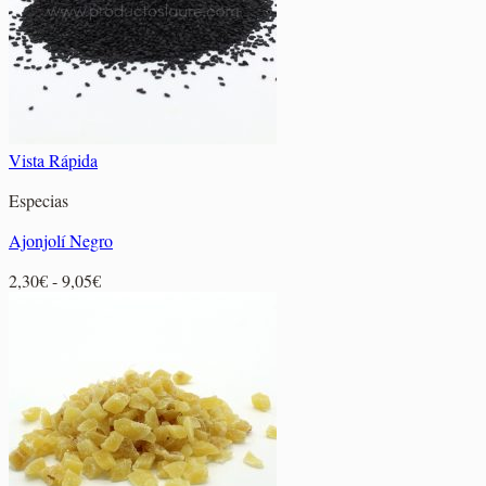
Vista Rápida
Especias
Ajonjolí Negro
Rango
2,30
€
-
9,05
€
de
precios:
desde
2,30€
hasta
9,05€