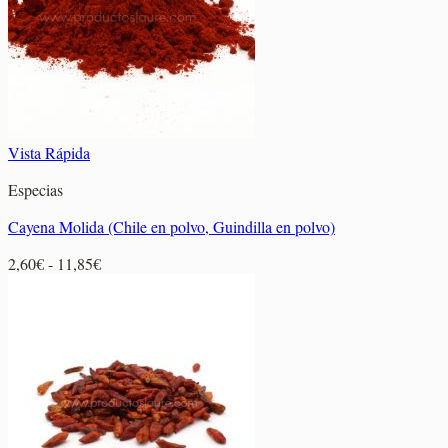
8,95€
Vista Rápida
Especias
Cayena Molida (Chile en polvo, Guindilla en polvo)
Rango
2,60
€
-
11,85
€
de
precios:
desde
2,60€
hasta
11,85€