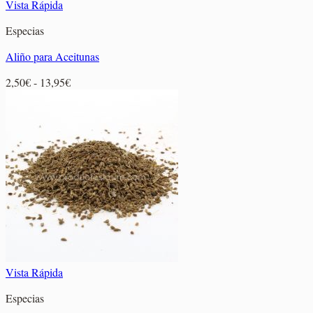
Vista Rápida
Especias
Aliño para Aceitunas
Rango
2,50
€
-
13,95
€
de
precios:
desde
2,50€
hasta
13,95€
Vista Rápida
Especias