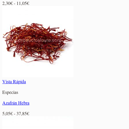
Rango
2,30
€
-
11,05
€
de
precios:
desde
2,30€
hasta
11,05€
Vista Rápida
Especias
Azafrán Hebra
Rango
5,05
€
-
37,85
€
de
precios: