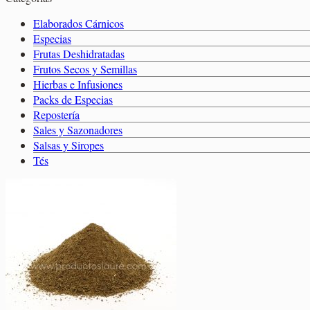
14,50
€
Elaborados Cárnicos
Salsas y Siropes
Elaborados Cárnicos
Carrito
Especias
Frutas Deshidratadas
Frutos Secos y Semillas
Hierbas e Infusiones
Packs de Especias
Repostería
Sales y Sazonadores
Salsas y Siropes
Tés
×
Ají Argen
1 ×
9,75
€
×
Ají Argentino -
1 ×
9,75
€