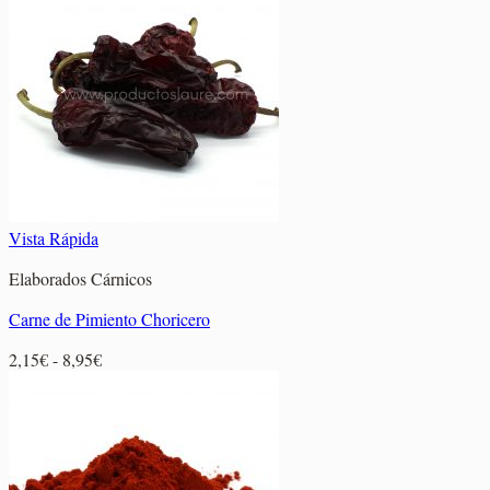
desde
5,05€
hasta
37,85€
Vista Rápida
Elaborados Cárnicos
Carne de Pimiento Choricero
Rango
2,15
€
-
8,95
€
de
precios:
desde
2,15€
hasta