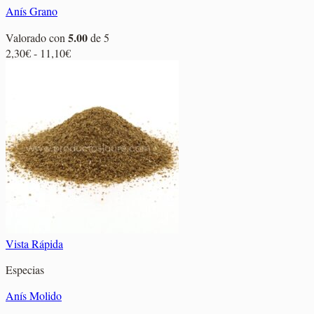
Anís Grano
5.00
Valorado con
de 5
Rango
2,30
€
-
11,10
€
de
precios:
desde
2,30€
hasta
11,10€
Vista Rápida
Especias
Anís Molido